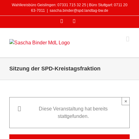
Zum
Wahlkreisbüro Geislingen: 07331 715 32 25 | Büro Stuttgart: 0711 20
Inhalt
63-7011
|
sascha.binder@spd.landtag-bw.de
springen
Facebook
Instagram
Sitzung der SPD-Kreistagsfraktion
×
Diese Veranstaltung hat bereits
stattgefunden.