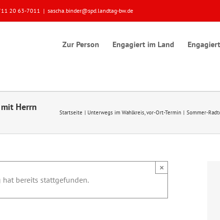
 0711 20 63-7011
|
sascha.binder@spd.landtag-bw.de
Zur Person
Engagiert im Land
Engagiert
 mit Herrn
Startseite
Unterwegs im Wahlkreis
vor-Ort-Termin
Sommer-Radtou
×
 hat bereits stattgefunden.