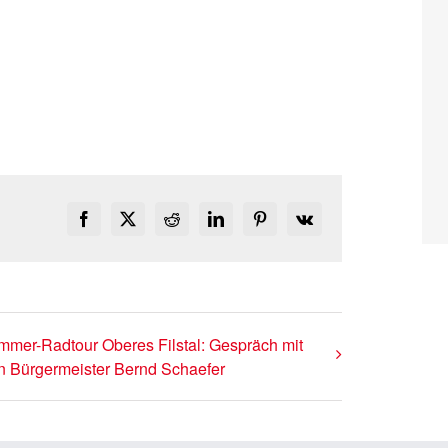
Facebook
X
Reddit
LinkedIn
Pinterest
Vk
mer-Radtour Oberes Filstal: Gespräch mit
n Bürgermeister Bernd Schaefer