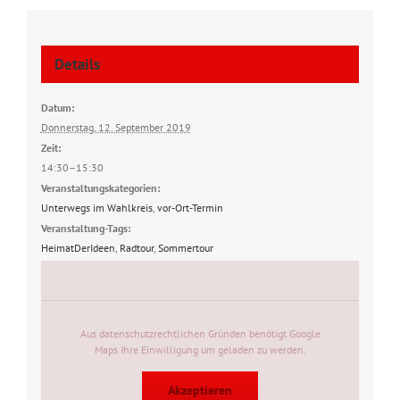
Details
Datum:
Donnerstag, 12. September 2019
Zeit:
14:30–15:30
Veranstaltungskategorien:
Unterwegs im Wahlkreis
,
vor-Ort-Termin
Veranstaltung-Tags:
HeimatDerIdeen
,
Radtour
,
Sommertour
Aus datenschutzrechtlichen Gründen benötigt Google
Maps Ihre Einwilligung um geladen zu werden.
Akzeptieren