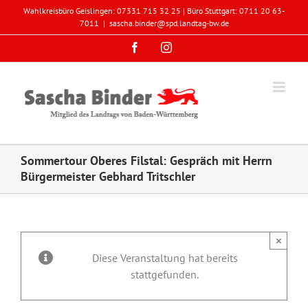
Zum
Wahlkreisbüro Geislingen: 07331 715 32 25 | Büro Stuttgart: 0711 20 63-
Inhalt
7011
|
sascha.binder@spd.landtag-bw.de
springen
Facebook
Instagram
Sommertour Oberes Filstal: Gespräch mit Herrn
Bürgermeister Gebhard Tritschler
×
Diese Veranstaltung hat bereits
stattgefunden.