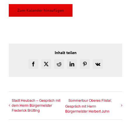
Zum Kalender hinzufügen
Inhalt teilen
Facebook
X
Reddit
LinkedIn
Pinterest
Vk
Stadt Heubach – Gespräch mit
Sommertour Oberes Filstal:
dem Herrn Bürgermeister
Gespräch mit Herrn
Frederick Brütting
Bürgermeister Herbert Juhn