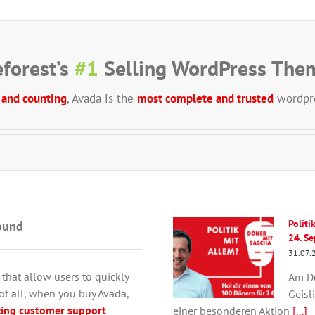
forest’s
#1
Selling WordPress Them
 and counting
, Avada is the
most complete and trusted
wordpre
Politi
ound
24. S
31.07.
that allow users to quickly
Am Do
not all, when you buy Avada,
Geisl
ing customer support
einer besonderen Aktion
[...]