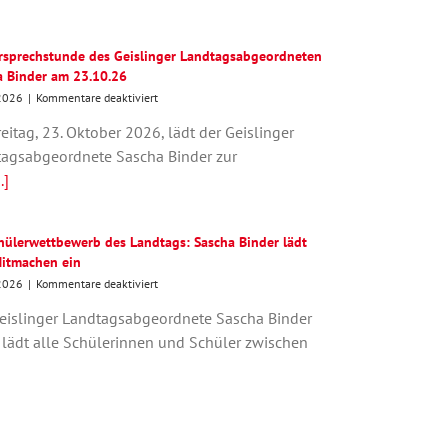
einen
Döner
mit
rsprechstunde des Geislinger Landtagsabgeordneten
Sascha
Binder
a Binder am 23.10.26
am
für
2026
|
Kommentare deaktiviert
24.
Bürgersprechstunde
September
eitag, 23. Oktober 2026, lädt der Geislinger
des
in
Geislinger
agsabgeordnete Sascha Binder zur
Geislingen
Landtagsabgeordneten
.]
Sascha
Binder
am
chülerwettbewerb des Landtags: Sascha Binder lädt
23.10.26
itmachen ein
für
2026
|
Kommentare deaktiviert
69.
eislinger Landtagsabgeordnete Sascha Binder
Schülerwettbewerb
des
 lädt alle Schülerinnen und Schüler zwischen
Landtags:
Sascha
Binder
lädt
zum
Mitmachen