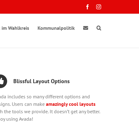
Facebook
Instagram
 im Wahlkreis
Kommunalpolitik
Blissful Layout Options
ada includes so many different options and
signs. Users can make
amazingly cool layouts
h the tools we provide. It doesn’t get any better.
joy using Avada!