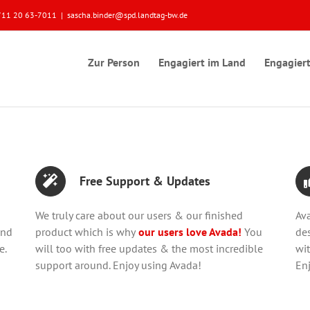
 0711 20 63-7011
|
sascha.binder@spd.landtag-bw.de
Zur Person
Engagiert im Land
Engagiert
Free Support & Updates
We truly care about our users & our finished
Av
and
product which is why
our users love Avada!
You
de
e.
will too with free updates & the most incredible
wit
support around. Enjoy using Avada!
En