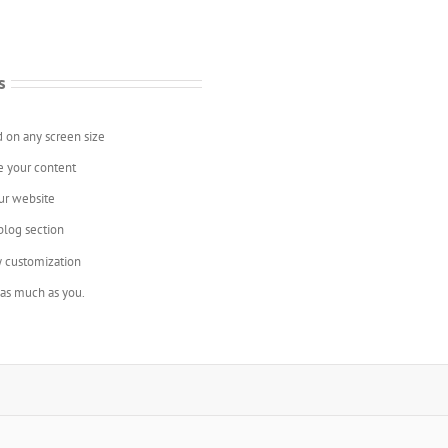
s
d on any screen size
e your content
ur website
blog section
y customization
 as much as you.