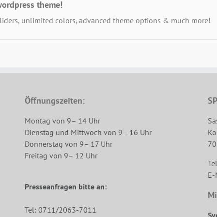
wordpress theme!
iders, unlimited colors, advanced theme options & much more!
Öffnungszeiten:
SP
Montag von 9– 14 Uhr
Sa
Dienstag und Mittwoch von 9– 16 Uhr
Ko
Donnerstag von 9– 17 Uhr
70
Freitag von 9– 12 Uhr
Te
E-
Presseanfragen bitte an:
Mi
Tel: 0711/2063-7011
Sv