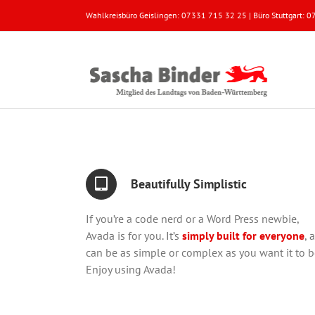
Zum
Wahlkreisbüro Geislingen: 07331 715 32 25 | Büro Stuttgart:
Inhalt
springen
Beautifully Simplistic
If you’re a code nerd or a Word Press newbie,
Avada is for you. It’s
simply built for everyone
, 
can be as simple or complex as you want it to b
Enjoy using Avada!