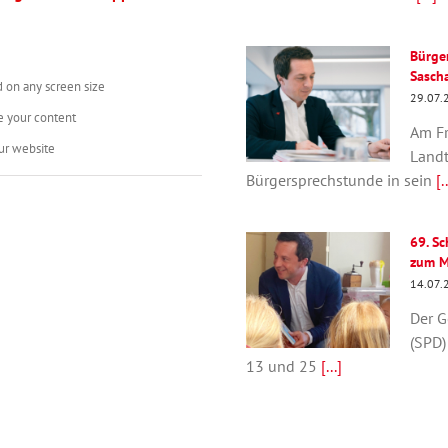
Bürge
Sasch
d on any screen size
29.07.
e your content
Am Fr
ur website
Landt
Bürgersprechstunde in sein
[..
69. S
zum M
14.07.
Der G
(SPD)
13 und 25
[...]