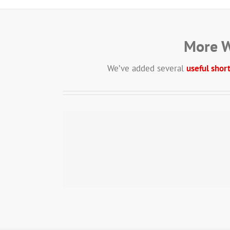
More W
We’ve added several
useful shor
t
Suspende Phara Urna
Cat 2
Cat 3
Cat 4