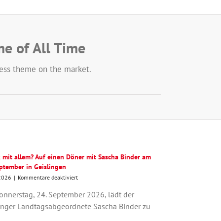
e of All Time
ss theme on the market.
k mit allem? Auf einen Döner mit Sascha Binder am
eptember in Geislingen
für
2026
|
Kommentare deaktiviert
Politik
nnerstag, 24. September 2026, lädt der
mit
allem?
inger Landtagsabgeordnete Sascha Binder zu
Auf