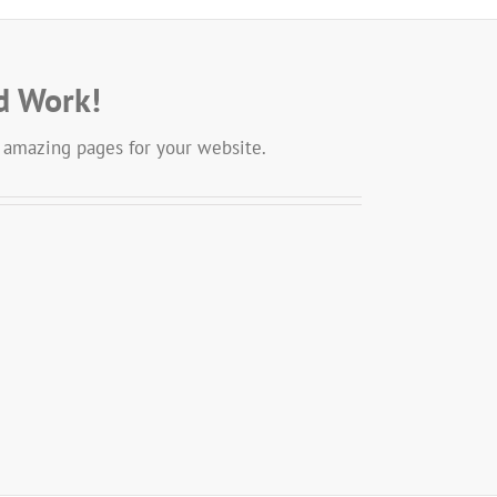
ein
d Work!
 amazing pages for your website.