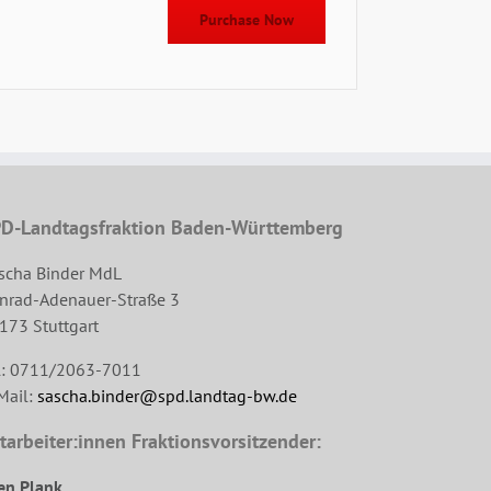
Purchase Now
D-Landtagsfraktion Baden-Württemberg
scha Binder MdL
nrad-Adenauer-Straße 3
173 Stuttgart
l: 0711/2063-7011
Mail:
sascha.binder@spd.landtag-bw.de
tarbeiter:innen Fraktionsvorsitzender:
en Plank