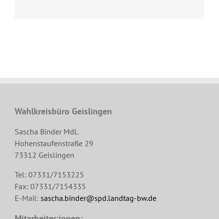
Wahlkreisbüro Geislingen
Sascha Binder MdL
Hohenstaufenstraße 29
73312 Geislingen
Tel: 07331/7153225
Fax: 07331/7154335
E-Mail:
sascha.binder@spd.landtag-bw.de
Mitarbeiter:innen: