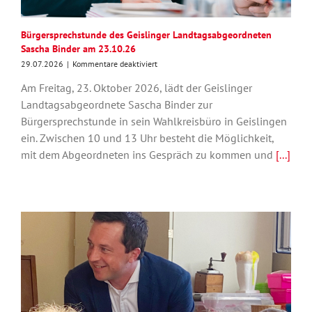
Bürgersprechstunde des Geislinger Landtagsabgeordneten
Sascha Binder am 23.10.26
für
29.07.2026
|
Kommentare deaktiviert
Bürgersprechstunde
Am Freitag, 23. Oktober 2026, lädt der Geislinger
des
Geislinger
Landtagsabgeordnete Sascha Binder zur
Landtagsabgeordneten
Bürgersprechstunde in sein Wahlkreisbüro in Geislingen
Sascha
ein. Zwischen 10 und 13 Uhr besteht die Möglichkeit,
Binder
am
mit dem Abgeordneten ins Gespräch zu kommen und
[...]
23.10.26