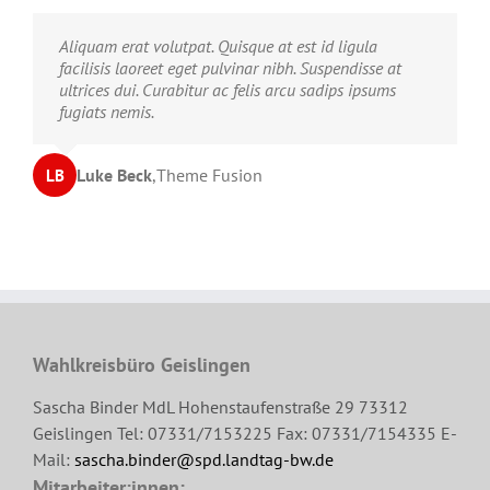
Neque porro quisquam est, qui dolorem ipsum quia
Aliquam erat volutpat. Quisque at est id ligula
dolor sit amet, consec tetur, adipisci velit, sed quia
facilisis laoreet eget pulvinar nibh. Suspendisse at
non numquam eius modi tempora voluptas amets
ultrices dui. Curabitur ac felis arcu sadips ipsums
unser.
fugiats nemis.
John Doe
Luke Beck
,
My Company
,
Theme Fusion
LB
JD
Wahlkreisbüro Geislingen
Sascha Binder MdL Hohenstaufenstraße 29 73312
Geislingen Tel: 07331/7153225 Fax: 07331/7154335 E-
Mail:
sascha.binder@spd.landtag-bw.de
Mitarbeiter:innen: