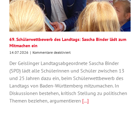
69. Schülerwettbewerb des Landtags: Sascha Binder lädt zum
Mitmachen ein
für
14.07.2026
|
Kommentare deaktiviert
69.
Der Geislinger Landtagsabgeordnete Sascha Binder
Schülerwettbewerb
des
(SPD) lädt alle Schülerinnen und Schüler zwischen 13
Landtags:
und 25 Jahren dazu ein, beim Schülerwettbewerb des
Sascha
Landtags von Baden-Württemberg mitzumachen. In
Binder
lädt
Diskussionen bestehen, kritisch Stellung zu politischen
zum
Themen beziehen, argumentieren
[...]
Mitmachen
ein