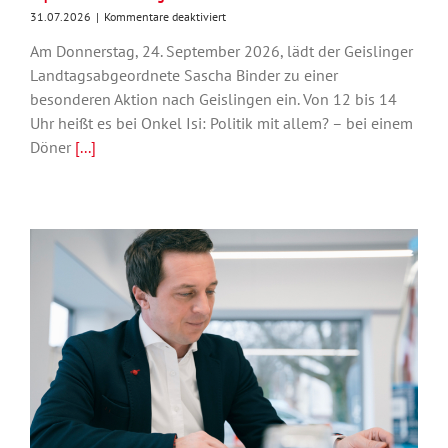
für
31.07.2026
|
Kommentare deaktiviert
Politik
Am Donnerstag, 24. September 2026, lädt der Geislinger
mit
allem?
Landtagsabgeordnete Sascha Binder zu einer
Auf
besonderen Aktion nach Geislingen ein. Von 12 bis 14
einen
Uhr heißt es bei Onkel Isi: Politik mit allem? – bei einem
Döner
mit
Döner
[...]
Sascha
Binder
am
24.
September
in
Geislingen