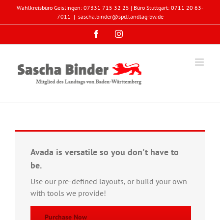
Zum
Wahlkreisbüro Geislingen: 07331 715 32 25 | Büro Stuttgart: 0711 20 63-
Inhalt
7011
|
sascha.binder@spd.landtag-bw.de
springen
Facebook
Instagram
Avada is versatile so you don't have to
be.
Use our pre-defined layouts, or build your own
with tools we provide!
Purchase Now