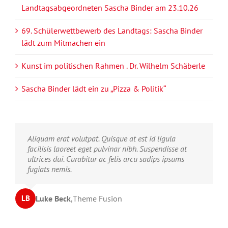
Landtagsabgeordneten Sascha Binder am 23.10.26
69. Schülerwettbewerb des Landtags: Sascha Binder
lädt zum Mitmachen ein
Kunst im politischen Rahmen . Dr. Wilhelm Schäberle
Sascha Binder lädt ein zu „Pizza & Politik“
Neque porro quisquam est, qui dolorem ipsum quia
Aliquam erat volutpat. Quisque at est id ligula
dolor sit amet, consec tetur, adipisci velit, sed quia
facilisis laoreet eget pulvinar nibh. Suspendisse at
non numquam eius modi tempora voluptas amets
ultrices dui. Curabitur ac felis arcu sadips ipsums
unser.
fugiats nemis.
John Doe
Luke Beck
,
My Company
,
Theme Fusion
LB
JD