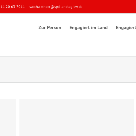
 0711 20 63-7011
|
sascha.binder@spd.landtag-bw.de
Zur Person
Engagiert im Land
Engagiert