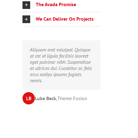
The Avada Promise
We Can Deliver On Projects
Neque porro quisquam est, qui
Aliquam erat volutpat. Quisque
dolorem ipsum quia dolor sit
at est id ligula facilisis laoreet
amet, consec tetur, adipisci velit,
eget pulvinar nibh. Suspendisse
sed quia non numquam eius
at ultrices dui. Curabitur ac felis
modi tempora voluptas amets
arcu sadips ipsums fugiats
unser.
nemis.
John Doe
Luke Beck
,
My Company
,
Theme Fusion
LB
JD