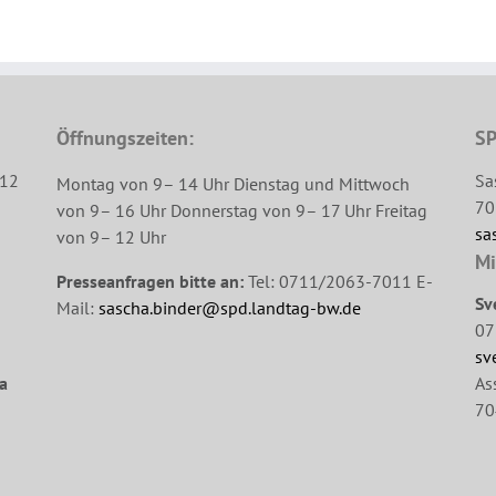
Öffnungszeiten:
SP
312
Sa
Montag von 9– 14 Uhr Dienstag und Mittwoch
70
von 9– 16 Uhr Donnerstag von 9– 17 Uhr Freitag
sa
von 9– 12 Uhr
Mi
Presseanfragen bitte an:
Tel: 0711/2063-7011 E-
Sv
Mail:
sascha.binder@spd.landtag-bw.de
07
sv
a
As
70