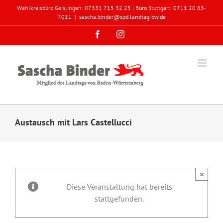
Zum
Wahlkreisbüro Geislingen: 07331 715 32 25 | Büro Stuttgart: 0711 20 63-
Inhalt
7011
|
sascha.binder@spd.landtag-bw.de
springen
Facebook
Instagram
Austausch mit Lars Castellucci
×
Diese Veranstaltung hat bereits
stattgefunden.