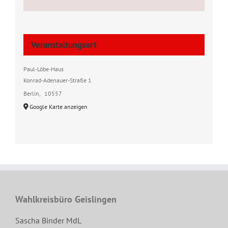
Veranstaltungsort
Paul-Löbe-Haus
Konrad-Adenauer-Straße 1
Berlin
,
10557
Google Karte anzeigen
Wahlkreisbüro Geislingen
Sascha Binder MdL