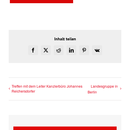
Inhalt teilen
Facebook
X
Reddit
LinkedIn
Pinterest
Vk
Treffen mit dem Leiter Kanzlerbüro Johannes
Landesgruppe in
Reichersdorfer
Berlin