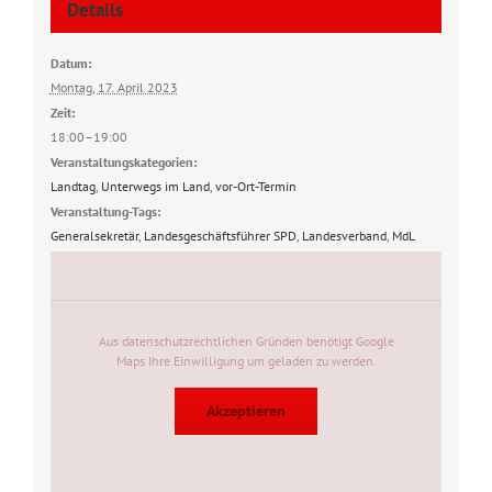
Details
Datum:
Montag, 17. April 2023
Zeit:
18:00–19:00
Veranstaltungskategorien:
Landtag
,
Unterwegs im Land
,
vor-Ort-Termin
Veranstaltung-Tags:
Generalsekretär
,
Landesgeschäftsführer SPD
,
Landesverband
,
MdL
Aus datenschutzrechtlichen Gründen benötigt Google
Maps Ihre Einwilligung um geladen zu werden.
Akzeptieren