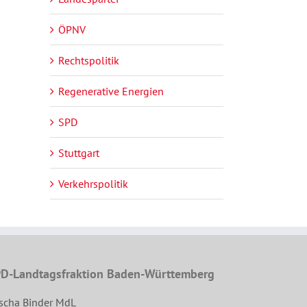
ÖPNV
Rechtspolitik
Regenerative Energien
SPD
Stuttgart
Verkehrspolitik
D-Landtagsfraktion Baden-Württemberg
scha Binder MdL