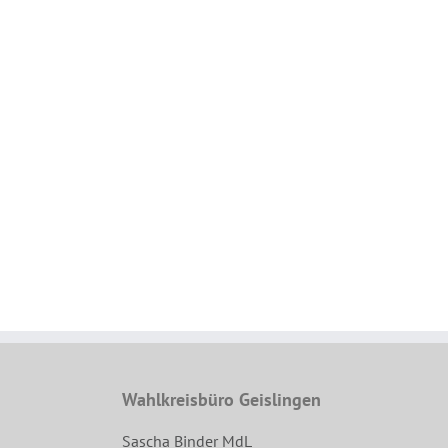
Wahlkreisbüro Geislingen
Sascha Binder MdL