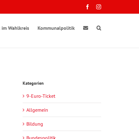
Facebook
Instagram
 im Wahlkreis
Kommunalpolitik
Kategorien
9-Euro-Ticket
ranstaltung
e
chten-
sichten-
Allgemein
gation
vigation
Bildung
taltungen
Bundespolitik