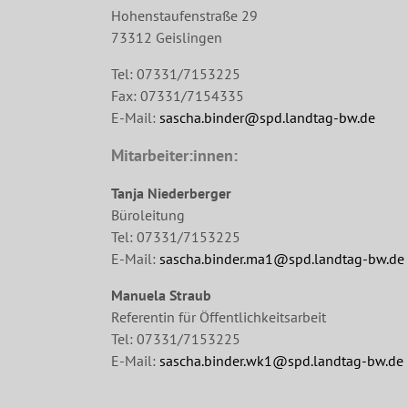
Hohenstaufenstraße 29
73312 Geislingen
Tel: 07331/7153225
Fax: 07331/7154335
E-Mail:
sascha.binder@spd.landtag-bw.de
Mitarbeiter:innen:
Tanja Niederberger
Büroleitung
Tel: 07331/7153225
E-Mail:
sascha.binder.ma1@spd.landtag-bw.de
Manuela Straub
Referentin für Öffentlichkeitsarbeit
Tel: 07331/7153225
E-Mail:
sascha.binder.wk1@spd.landtag-bw.de