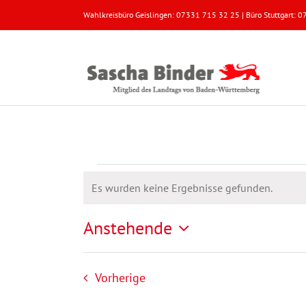
Zum
Wahlkreisbüro Geislingen: 07331 715 32 25 | Büro Stuttgart:
Inhalt
springen
Veranstaltungen
Es wurden keine Ergebnisse gefunden.
Hinweis
Anstehende
Datum
wählen.
Veranstaltungen
Vorherige