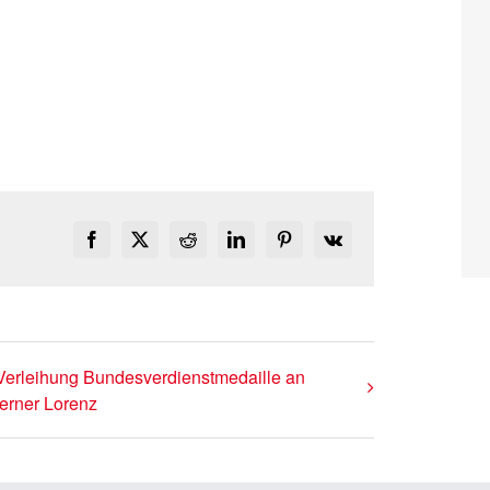
Facebook
X
Reddit
LinkedIn
Pinterest
Vk
Verleihung Bundesverdienstmedaille an
erner Lorenz