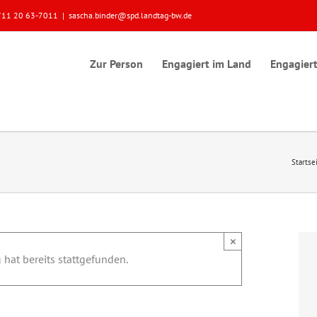
 0711 20 63-7011
|
sascha.binder@spd.landtag-bw.de
Zur Person
Engagiert im Land
Engagiert
Startse
×
 hat bereits stattgefunden.