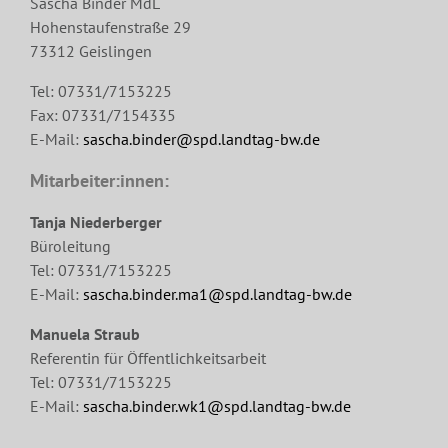
Sascha Binder MdL
Hohenstaufenstraße 29
73312 Geislingen
Tel: 07331/7153225
Fax: 07331/7154335
E-Mail:
sascha.binder@spd.landtag-bw.de
Mitarbeiter:innen:
Tanja Niederberger
Büroleitung
Tel: 07331/7153225
E-Mail:
sascha.binder.ma1@spd.landtag-bw.de
Manuela Straub
Referentin für Öffentlichkeitsarbeit
Tel: 07331/7153225
E-Mail:
sascha.binder.wk1@spd.landtag-bw.de