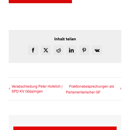
Inhalt teilen
Facebook
X
Reddit
LinkedIn
Pinterest
Vk
Verabschiedung Peter Hofelich |
Fraktionsbesprechungen als
SPD KV Göppingen
Parlamentarischer GF