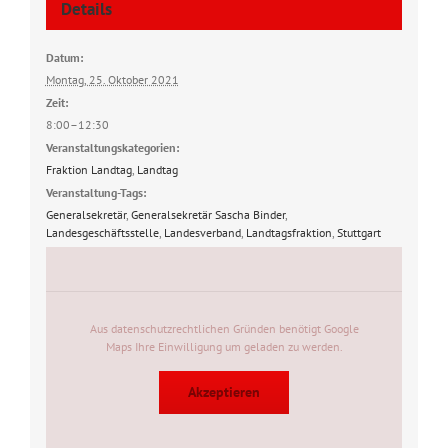
Details
Datum:
Montag, 25. Oktober 2021
Zeit:
8:00–12:30
Veranstaltungskategorien:
Fraktion Landtag
,
Landtag
Veranstaltung-Tags:
Generalsekretär
,
Generalsekretär Sascha Binder
,
Landesgeschäftsstelle
,
Landesverband
,
Landtagsfraktion
,
Stuttgart
Aus datenschutzrechtlichen Gründen benötigt Google
Maps Ihre Einwilligung um geladen zu werden.
Akzeptieren