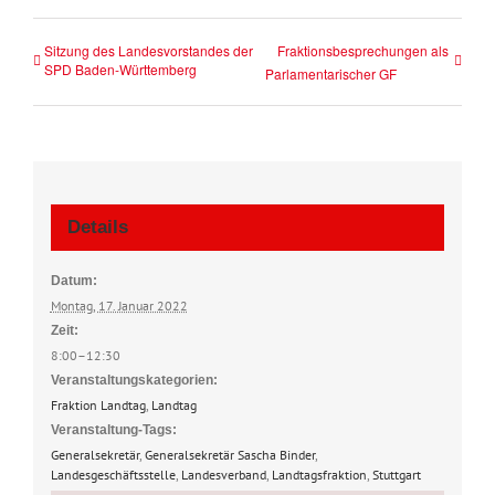
Sitzung des Landesvorstandes der
Fraktionsbesprechungen als
SPD Baden-Württemberg
Parlamentarischer GF
Details
Datum:
Montag, 17. Januar 2022
Zeit:
8:00–12:30
Veranstaltungskategorien:
Fraktion Landtag
,
Landtag
Veranstaltung-Tags:
Generalsekretär
,
Generalsekretär Sascha Binder
,
Landesgeschäftsstelle
,
Landesverband
,
Landtagsfraktion
,
Stuttgart