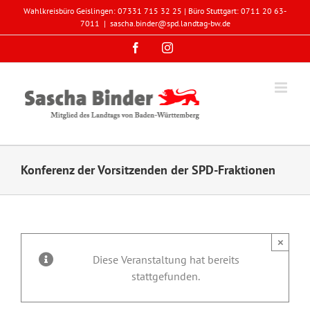
Zum
Wahlkreisbüro Geislingen: 07331 715 32 25 | Büro Stuttgart: 0711 20 63-
Inhalt
7011
|
sascha.binder@spd.landtag-bw.de
springen
Facebook
Instagram
Konferenz der Vorsitzenden der SPD-Fraktionen
×
Diese Veranstaltung hat bereits
stattgefunden.