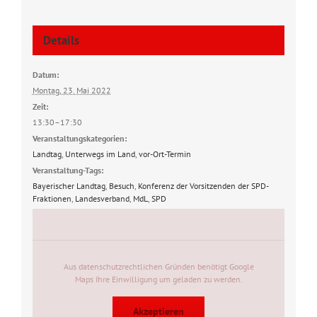
Details
Datum:
Montag, 23. Mai 2022
Zeit:
13:30–17:30
Veranstaltungskategorien:
Landtag
,
Unterwegs im Land
,
vor-Ort-Termin
Veranstaltung-Tags:
Bayerischer Landtag
,
Besuch
,
Konferenz der Vorsitzenden der SPD-
Fraktionen
,
Landesverband
,
MdL
,
SPD
Aus datenschutzrechtlichen Gründen benötigt Google
Maps Ihre Einwilligung um geladen zu werden.
Akzeptieren