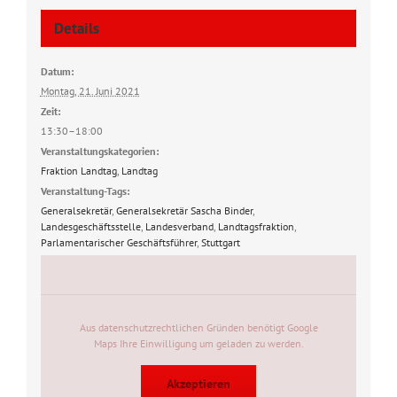
Details
Datum:
Montag, 21. Juni 2021
Zeit:
13:30–18:00
Veranstaltungskategorien:
Fraktion Landtag
,
Landtag
Veranstaltung-Tags:
Generalsekretär
,
Generalsekretär Sascha Binder
,
Landesgeschäftsstelle
,
Landesverband
,
Landtagsfraktion
,
Parlamentarischer Geschäftsführer
,
Stuttgart
Aus datenschutzrechtlichen Gründen benötigt Google
Maps Ihre Einwilligung um geladen zu werden.
Akzeptieren