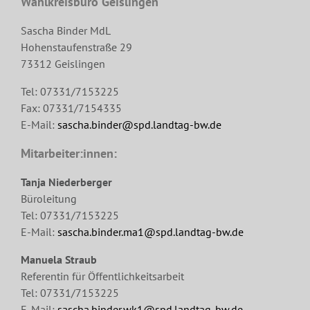
Wahlkreisbüro Geislingen
Sascha Binder MdL
Hohenstaufenstraße 29
73312 Geislingen
Tel: 07331/7153225
Fax: 07331/7154335
E-Mail:
sascha.binder@spd.landtag-bw.de
Mitarbeiter:innen:
Tanja Niederberger
Büroleitung
Tel: 07331/7153225
E-Mail:
sascha.binder.ma1@spd.landtag-bw.de
Manuela Straub
Referentin für Öffentlichkeitsarbeit
Tel: 07331/7153225
E-Mail:
sascha.binder.wk1@spd.landtag-bw.de