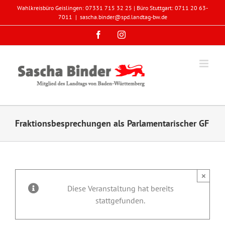
Zum
Wahlkreisbüro Geislingen: 07331 715 32 25 | Büro Stuttgart: 0711 20 63-
Inhalt
7011
|
sascha.binder@spd.landtag-bw.de
springen
Facebook
Instagram
Fraktionsbesprechungen als Parlamentarischer GF
×
Diese Veranstaltung hat bereits
stattgefunden.