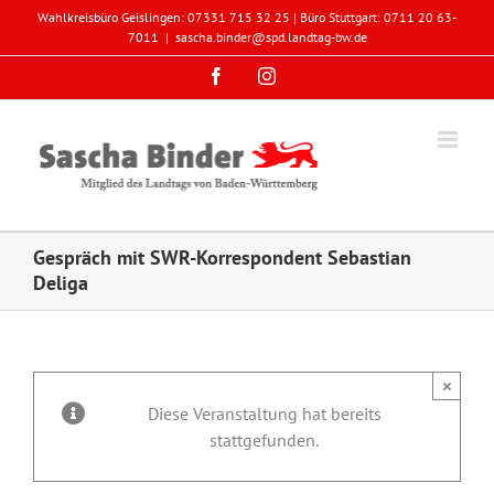
Zum
Wahlkreisbüro Geislingen: 07331 715 32 25 | Büro Stuttgart: 0711 20 63-
Inhalt
7011
|
sascha.binder@spd.landtag-bw.de
springen
Facebook
Instagram
Gespräch mit SWR-Korrespondent Sebastian
Deliga
×
Diese Veranstaltung hat bereits
stattgefunden.