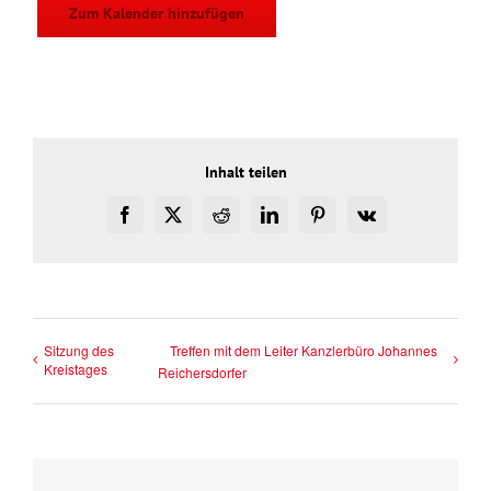
Zum Kalender hinzufügen
Inhalt teilen
Facebook
X
Reddit
LinkedIn
Pinterest
Vk
Sitzung des
Treffen mit dem Leiter Kanzlerbüro Johannes
Kreistages
Reichersdorfer