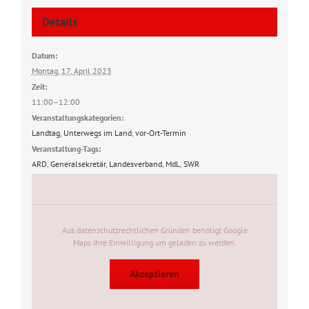
Details
Datum:
Montag, 17. April 2023
Zeit:
11:00–12:00
Veranstaltungskategorien:
Landtag
,
Unterwegs im Land
,
vor-Ort-Termin
Veranstaltung-Tags:
ARD
,
Generalsekretär
,
Landesverband
,
MdL
,
SWR
Aus datenschutzrechtlichen Gründen benötigt Google
Maps Ihre Einwilligung um geladen zu werden.
Akzeptieren