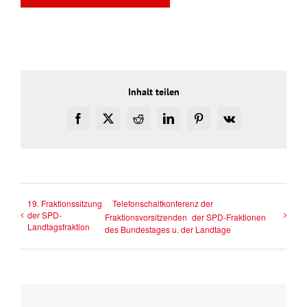
Inhalt teilen
Facebook
X
Reddit
LinkedIn
Pinterest
Vk
19. Fraktionssitzung
Telefonschaltkonferenz der
der SPD-
Fraktionsvorsitzenden der SPD-Fraktionen
Landtagsfraktion
des Bundestages u. der Landtage