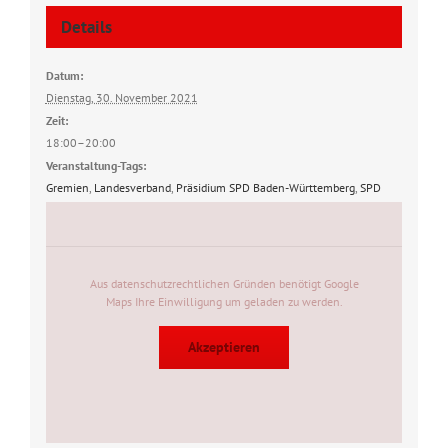
Details
Datum:
Dienstag, 30. November 2021
Zeit:
18:00–20:00
Veranstaltung-Tags:
Gremien
,
Landesverband
,
Präsidium SPD Baden-Württemberg
,
SPD
Aus datenschutzrechtlichen Gründen benötigt Google
Maps Ihre Einwilligung um geladen zu werden.
Akzeptieren