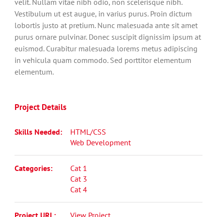
velit. Nullam vitae nibh odio, non scelerisque nibh.
Vestibulum ut est augue, in varius purus. Proin dictum
lobortis justo at pretium. Nunc malesuada ante sit amet
purus ornare pulvinar. Donec suscipit dignissim ipsum at
euismod. Curabitur malesuada lorems metus adipiscing
in vehicula quam commodo. Sed porttitor elementum
elementum.
Project Details
Skills Needed:
HTML/CSS
Web Development
Categories:
Cat 1
Cat 3
Cat 4
Project URL:
View Project