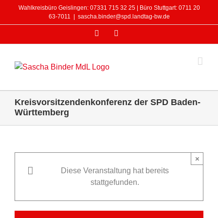
Zum
Wahlkreisbüro Geislingen: 07331 715 32 25 | Büro Stuttgart: 0711 20
Inhalt
63-7011
|
sascha.binder@spd.landtag-bw.de
springen
Facebook
Instagram
Kreisvorsitzendenkonferenz der SPD Baden-
Württemberg
×
Diese Veranstaltung hat bereits
stattgefunden.