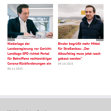
Niederlage der
Binder begrüßt mehr Mittel
K
Landesregierung vor Gericht:
für Straßenbau: „Der
.
Landtags-SPD richtet Portal
Albaufstieg muss jetzt rasch
R
für Betroffene rechtswidriger
gebaut werden“
2
Corona-Rückforderungen ein
09.10.2025
06.11.2025