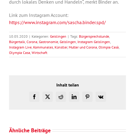
durch lokales Denken und Handeln“, merkt Binder an.
Link zum Instagram Account:
https://www.instagram.com/sascha.binder.spd/
10.05.2020
|
Kategorien:
Geislingen
|
Tags:
Bürgersprechstunde
,
Bürgertalk
,
Corona
,
Gastronomie
,
Geislingen
,
Instagram Geislingen
,
Instagram Live
,
Kommunales
,
Künstler
,
Mutter und Corona
,
Olimpia Casà
,
Olympia Casa
,
Wirtschaft
Inhalt teilen
Facebook
X
Reddit
LinkedIn
Pinterest
Vk
Ähnliche Beiträge