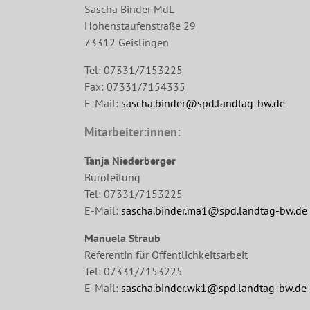
Sascha Binder MdL
Hohenstaufenstraße 29
73312 Geislingen
Tel: 07331/7153225
Fax: 07331/7154335
E-Mail:
sascha.binder@spd.landtag-bw.de
Mitarbeiter:innen:
Tanja Niederberger
Büroleitung
Tel: 07331/7153225
E-Mail:
sascha.binder.ma1@spd.landtag-bw.de
Manuela Straub
Referentin für Öffentlichkeitsarbeit
Tel: 07331/7153225
E-Mail:
sascha.binder.wk1@spd.landtag-bw.de