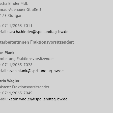
scha Binder MdL
nrad-Adenauer-Straße 3
173 Stuttgart
l: 0711/2063-7011
Mail:
sascha.binder@spd.landtag-bw.de
tarbeiter:innen Fraktionsvorsitzender:
en Plank
roleitung Fraktionsvorsitzender
l: 0711/2063-7028
Mail:
sven.plank@spd.landtag-bw.de
trin Wagler
sistenz Fraktionsvorsitzender
l: 0711/2063-7049
Mail:
katrin.wagler@spd.landtag-bw.de