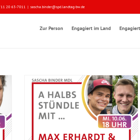
 0711 20 63-7011
|
sascha.binder@spd.landtag-bw.de
Zur Person
Engagiert im Land
Engagiert
incent