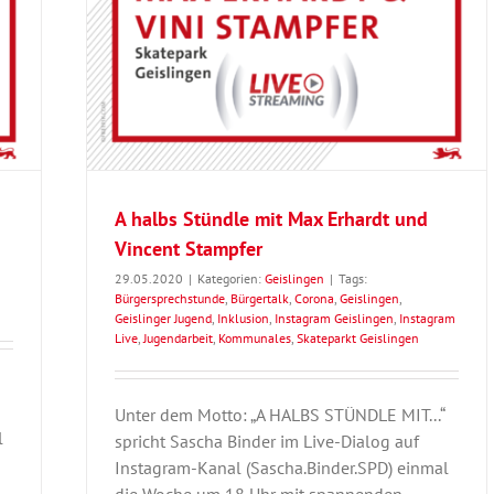
A halbs Stündle mit Max Erhardt und
Vincent Stampfer
29.05.2020
|
Kategorien:
Geislingen
|
Tags:
Bürgersprechstunde
,
Bürgertalk
,
Corona
,
Geislingen
,
Geislinger Jugend
,
Inklusion
,
Instagram Geislingen
,
Instagram
Live
,
Jugendarbeit
,
Kommunales
,
Skateparkt Geislingen
Unter dem Motto: „A HALBS STÜNDLE MIT...“
l
spricht Sascha Binder im Live-Dialog auf
Instagram-Kanal (Sascha.Binder.SPD) einmal