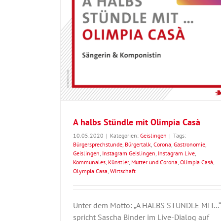
ia Casà
A halbs Stündle mit Olimpia Casà
10.05.2020
|
Kategorien:
Geislingen
|
Tags:
Bürgersprechstunde
,
Bürgertalk
,
Corona
,
Gastronomie
,
Geislingen
,
Instagram Geislingen
,
Instagram Live
,
Kommunales
,
Künstler
,
Mutter und Corona
,
Olimpia Casà
,
Olympia Casa
,
Wirtschaft
Unter dem Motto: „A HALBS STÜNDLE MIT...“
spricht Sascha Binder im Live-Dialog auf