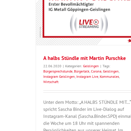
Geislingen
A halbs Stündle mit Martin Purschke
22.06.2020
|
Kategorien:
Geislingen
|
Tags:
Bürgersprechstunde
,
Bürgertalk
,
Corona
,
Geislingen
,
Instagram Geislingen
,
Instagram Live
,
Kommunales
,
Wirtschaft
Unter dem Motto: „A HALBS STÜNDLE MIT...“
spricht Sascha Binder im Live-Dialog auf
Instagram-Kanal (Sascha.Binder.SPD) einma
die Woche um 18 Uhr mit spannenden
Persönlichkeiten aus unserer Heimat. Im