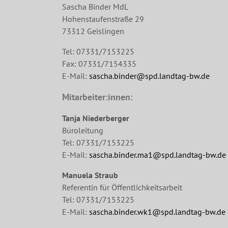
Sascha Binder MdL
Hohenstaufenstraße 29
73312 Geislingen
Tel: 07331/7153225
Fax: 07331/7154335
E-Mail:
sascha.binder@spd.landtag-bw.de
Mitarbeiter:innen:
Tanja Niederberger
Büroleitung
Tel: 07331/7153225
E-Mail:
sascha.binder.ma1@spd.landtag-bw.de
Manuela Straub
Referentin für Öffentlichkeitsarbeit
Tel: 07331/7153225
E-Mail:
sascha.binder.wk1@spd.landtag-bw.de