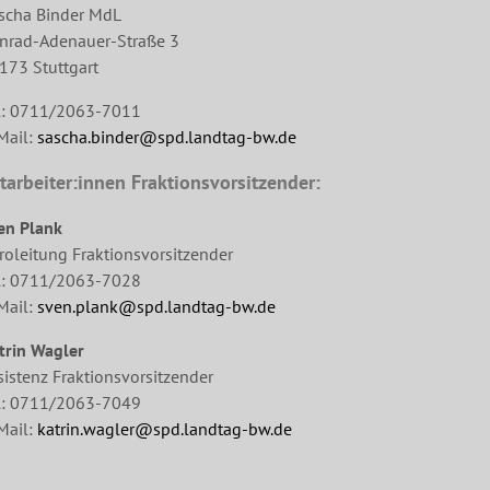
scha Binder MdL
nrad-Adenauer-Straße 3
173 Stuttgart
l: 0711/2063-7011
Mail:
sascha.binder@spd.landtag-bw.de
tarbeiter:innen Fraktionsvorsitzender:
en Plank
roleitung Fraktionsvorsitzender
l: 0711/2063-7028
Mail:
sven.plank@spd.landtag-bw.de
trin Wagler
sistenz Fraktionsvorsitzender
l: 0711/2063-7049
Mail:
katrin.wagler@spd.landtag-bw.de