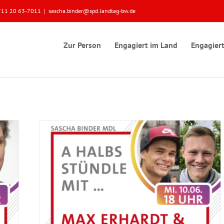
 0711 20 63-7011
|
sascha.binder@spd.landtag-bw.de
Zur Person
Engagiert im Land
Engagiert
incent