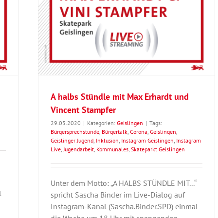
A halbs Stündle mit Max Erhardt und
Vincent Stampfer
29.05.2020
|
Kategorien:
Geislingen
|
Tags:
Bürgersprechstunde
,
Bürgertalk
,
Corona
,
Geislingen
,
Geislinger Jugend
,
Inklusion
,
Instagram Geislingen
,
Instagram
Live
,
Jugendarbeit
,
Kommunales
,
Skateparkt Geislingen
Unter dem Motto: „A HALBS STÜNDLE MIT...“
l
spricht Sascha Binder im Live-Dialog auf
Instagram-Kanal (Sascha.Binder.SPD) einmal