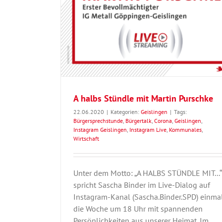
Geislingen
A halbs Stündle mit Martin Purschke
22.06.2020
|
Kategorien:
Geislingen
|
Tags:
Bürgersprechstunde
,
Bürgertalk
,
Corona
,
Geislingen
,
Instagram Geislingen
,
Instagram Live
,
Kommunales
,
Wirtschaft
Unter dem Motto: „A HALBS STÜNDLE MIT...“
spricht Sascha Binder im Live-Dialog auf
Instagram-Kanal (Sascha.Binder.SPD) einma
die Woche um 18 Uhr mit spannenden
Persönlichkeiten aus unserer Heimat. Im