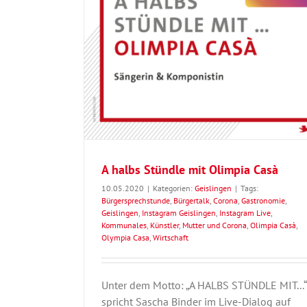
ia Casà
A halbs Stündle mit Olimpia Casà
10.05.2020
|
Kategorien:
Geislingen
|
Tags:
Bürgersprechstunde
,
Bürgertalk
,
Corona
,
Gastronomie
,
Geislingen
,
Instagram Geislingen
,
Instagram Live
,
Kommunales
,
Künstler
,
Mutter und Corona
,
Olimpia Casà
,
Olympia Casa
,
Wirtschaft
Unter dem Motto: „A HALBS STÜNDLE MIT...“
spricht Sascha Binder im Live-Dialog auf