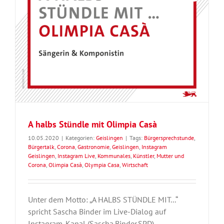
A halbs Stündle mit Olimpia Casà
10.05.2020
|
Kategorien:
Geislingen
|
Tags:
Bürgersprechstunde
,
Bürgertalk
,
Corona
,
Gastronomie
,
Geislingen
,
Instagram
Geislingen
,
Instagram Live
,
Kommunales
,
Künstler
,
Mutter und
Corona
,
Olimpia Casà
,
Olympia Casa
,
Wirtschaft
Unter dem Motto: „A HALBS STÜNDLE MIT...“
spricht Sascha Binder im Live-Dialog auf
Instagram-Kanal (Sascha.Binder.SPD)