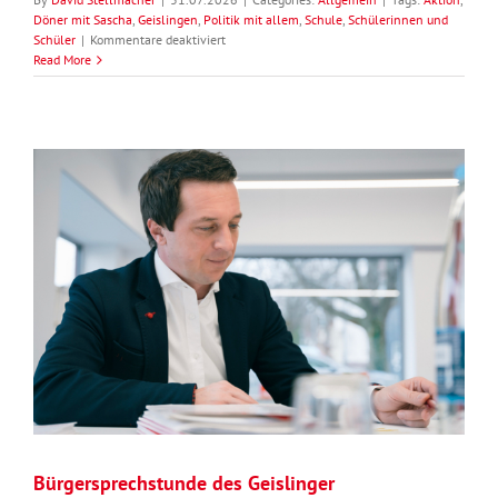
Döner mit Sascha
,
Geislingen
,
Politik mit allem
,
Schule
,
Schülerinnen und
für
Schüler
|
Kommentare deaktiviert
Politik
Read More
mit
allem?
Auf
einen
Döner
mit
Sascha
Binder
am
24.
September
in
Geislingen
Bürgersprechstunde des Geislinger