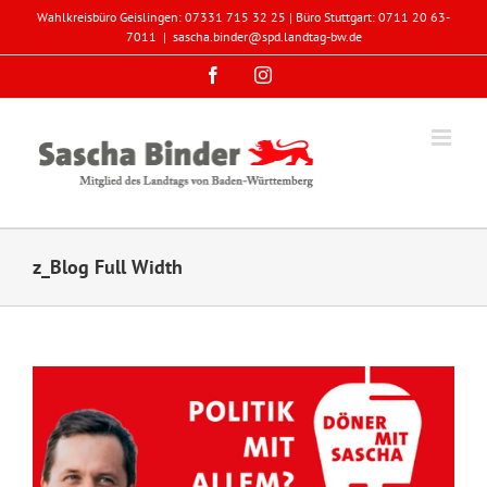
Zum
Wahlkreisbüro Geislingen: 07331 715 32 25 | Büro Stuttgart: 0711 20 63-
Inhalt
7011
|
sascha.binder@spd.landtag-bw.de
springen
Facebook
Instagram
z_Blog Full Width