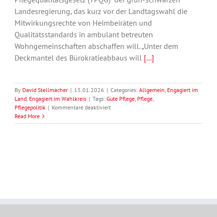
Landesregierung, das kurz vor der Landtagswahl die
Mitwirkungsrechte von Heimbeiräten und
Qualitätsstandards in ambulant betreuten
Wohngemeinschaften abschaffen will. „Unter dem
Deckmantel des Bürokratieabbaus will
[...]
By
David Stellmacher
|
15.01.2026
|
Categories:
Allgemein
,
Engagiert im
Land
,
Engagiert im Wahlkreis
|
Tags:
Gute Pflege
,
Pflege
,
für
Pflegepolitik
|
Kommentare deaktiviert
Sascha
Read More
Binder:
SPD
sammelt
Unterschriften
gegen
Abbau
von
Pflegerechten
durch
Grün-
Schwarz