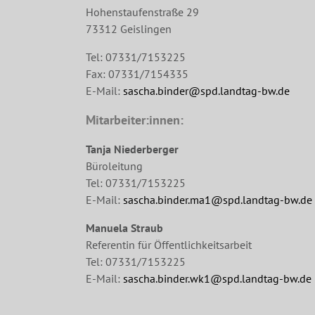
Hohenstaufenstraße 29
73312 Geislingen
Tel: 07331/7153225
Fax: 07331/7154335
E-Mail:
sascha.binder@spd.landtag-bw.de
Mitarbeiter:innen:
Tanja Niederberger
Büroleitung
Tel: 07331/7153225
E-Mail:
sascha.binder.ma1@spd.landtag-bw.de
Manuela Straub
Referentin für Öffentlichkeitsarbeit
Tel: 07331/7153225
E-Mail:
sascha.binder.wk1@spd.landtag-bw.de