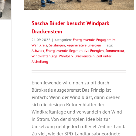
Sascha Binder besucht Windpark
Drackenstein
21.09.2022
|
Kategorien:
Energiewende
,
Engagiert im
Wahlkreis
,
Geislingen
,
Regenerative Energien
|
Tags:
Albwerk
,
Energiewende
,
Regenerative Energien
,
Sommertour
,
Windkraftanlage
,
Windpark Drackenstein
,
Zell unter
Aichelberg
Energiewende wird noch zu oft durch
Bürokratie ausgebremst Das Prinzip ist
einfach: Wenn der Wind bläst, dann drehen
sich die riesigen Rotorenblätter der
Windkraftanlage und verwandeln den Wind
in Strom. Von der simplen Idee bis zur
m
Umsetzung geht jedoch oft viel Zeit ins Land.
Zu viel, wie der SPD-Landtagsabgeordnete