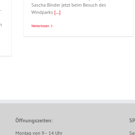
Sascha Binder jetzt beim Besuch des
-
Windparks
[...]
m
Weiterlesen
Öffnungszeiten:
SP
Montag von 9– 14 Uhr
Sa