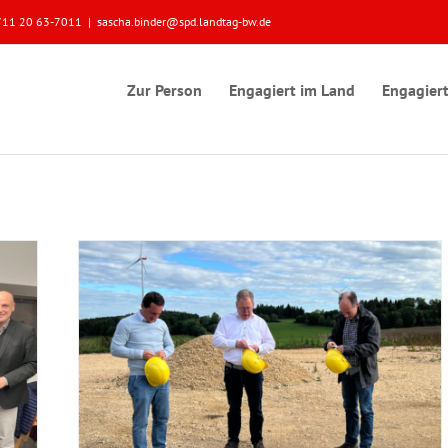
 0711 20 63-7011
|
sascha.binder@spd.landtag-bw.de
Zur Person
Engagiert im Land
Engagiert
enstein
ingen