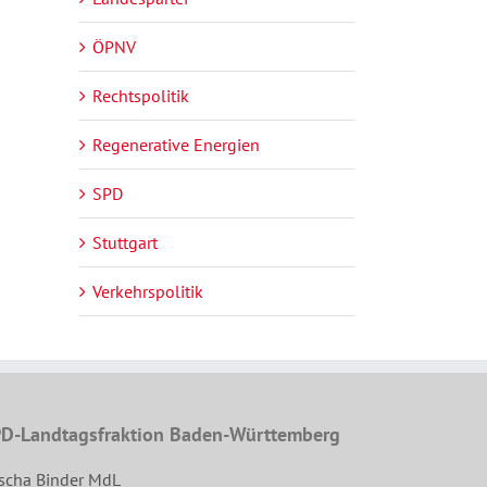
ÖPNV
Rechtspolitik
Regenerative Energien
SPD
Stuttgart
Verkehrspolitik
D-Landtagsfraktion Baden-Württemberg
scha Binder MdL