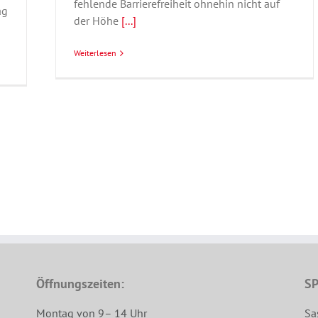
fehlende Barrierefreiheit ohnehin nicht auf
ag
der Höhe
[...]
Weiterlesen
Öffnungszeiten:
SP
Montag von 9– 14 Uhr
Sa