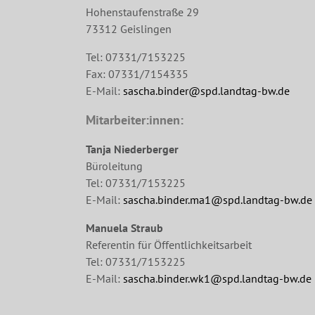
Hohenstaufenstraße 29
73312 Geislingen
Tel: 07331/7153225
Fax: 07331/7154335
E-Mail:
sascha.binder@spd.landtag-bw.de
Mitarbeiter:innen:
Tanja Niederberger
Büroleitung
Tel: 07331/7153225
E-Mail:
sascha.binder.ma1@spd.landtag-bw.de
Manuela Straub
Referentin für Öffentlichkeitsarbeit
Tel: 07331/7153225
E-Mail:
sascha.binder.wk1@spd.landtag-bw.de