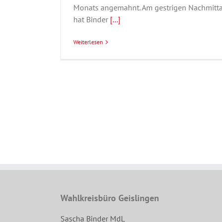
Monats angemahnt. Am gestrigen Nachmitt
hat Binder
[...]
Weiterlesen
Wahlkreisbüro Geislingen
Sascha Binder MdL