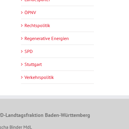
ÖPNV
Rechtspolitik
Regenerative Energien
SPD
Stuttgart
Verkehrspolitik
D-Landtagsfraktion Baden-Württemberg
scha Binder MdL