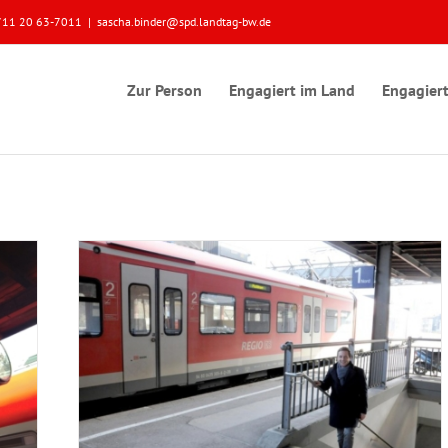
 0711 20 63-7011
|
sascha.binder@spd.landtag-bw.de
Zur Person
Engagiert im Land
Engagiert
tafel an
olitik