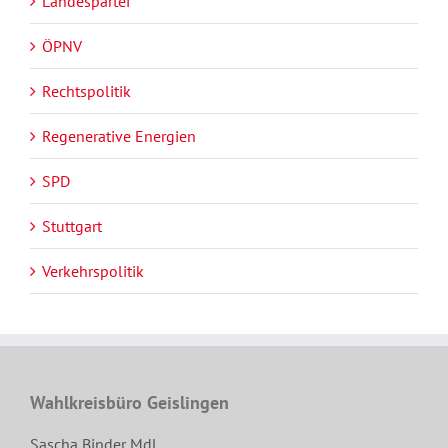
Landespartei
ÖPNV
Rechtspolitik
Regenerative Energien
SPD
Stuttgart
Verkehrspolitik
Wahlkreisbüro Geislingen
Sascha Binder MdL