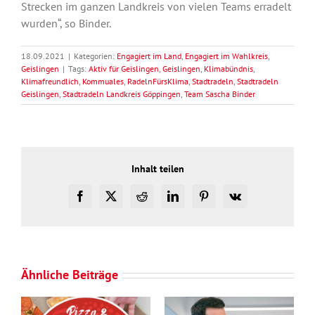
Strecken im ganzen Landkreis von vielen Teams erradelt
wurden“, so Binder.
18.09.2021
|
Kategorien:
Engagiert im Land
,
Engagiert im Wahlkreis
,
Geislingen
|
Tags:
Aktiv für Geislingen
,
Geislingen
,
Klimabündnis
,
Klimafreundlich
,
Kommuales
,
RadelnFürsKlima
,
Stadtradeln
,
Stadtradeln
Geislingen
,
Stadtradeln Landkreis Göppingen
,
Team Sascha Binder
Inhalt teilen
Facebook
X
Reddit
LinkedIn
Pinterest
Vk
Ähnliche Beiträge