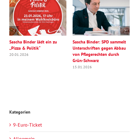
n
Sascha Binder lädt ein zu
Sascha Binder: SPD sammelt
S
„Pizza & Politik“
Unterschriften gegen Abbau
A
von Pflegerechten durch
G
20.01.2026
Grün-Schwarz
w
T
15.01.2026
M
0
Kategorien
9-Euro-Ticket
Allgemein