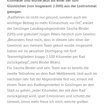
Kilometer und wurde jetzt als einer der fünf
Glücklichen (von insgesamt 2.000) aus der Lostrommel
gezogen.
„Radfahren ist nicht nur gesund, sondern auch ein
wichtiger Beitrag zu mehr Klimaschutz vor Ort“, erklärt
der Geislinger Landtagsabgeordnete Sascha Binder
(SPD) und gratuliert Jürgen Peters herzlich zum Gewinn:
„Besonders freut mich, dass in diesem Jahr einer der
Gewinner aus meinem Team gekürt wurde. Insgesamt
haben wir im aktuellen Durchgang mit fünf
Teammitgliedern knapp 2.500 Kilometer per Rad
zurückgelegt“, zieht Binder Bilanz.
Für Sascha Binder und sein Team war es bereits die
zweite Teilnahme an dem Rad-Wettbewerb. Und auch im
nächsten Jahr hat der Abgeordnete fest vor, erneut mit
einem Team aus Radbegeisterten in Geislingen an den
Start zu gehen. „Jeder Kilometer, der mit dem Rad
zurückgelegt wird, spart Emissionen und schützt die
Umwelt. Umso mehr freue ich mich, welche großen