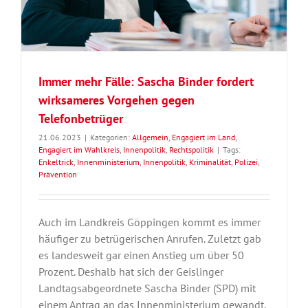
Immer mehr Fälle: Sascha Binder fordert
wirksameres Vorgehen gegen
Telefonbetrüger
21.06.2023
|
Kategorien:
Allgemein
,
Engagiert im Land
,
Engagiert im Wahlkreis
,
Innenpolitik
,
Rechtspolitik
|
Tags:
Enkeltrick
,
Innenministerium
,
Innenpolitik
,
Kriminalität
,
Polizei
,
Prävention
Auch im Landkreis Göppingen kommt es immer
häufiger zu betrügerischen Anrufen. Zuletzt gab
es landesweit gar einen Anstieg um über 50
Prozent. Deshalb hat sich der Geislinger
Landtagsabgeordnete Sascha Binder (SPD) mit
einem Antrag an das Innenministerium gewandt,