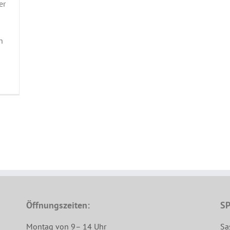
er
h
Öffnungszeiten:
SP
Montag von 9– 14 Uhr
Sa