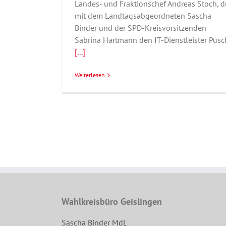
Landes- und Fraktionschef Andreas Stoch, d
mit dem Landtagsabgeordneten Sascha
Binder und der SPD-Kreisvorsitzenden
Sabrina Hartmann den IT-Dienstleister Pusc
[...]
Weiterlesen
Wahlkreisbüro Geislingen
Sascha Binder MdL