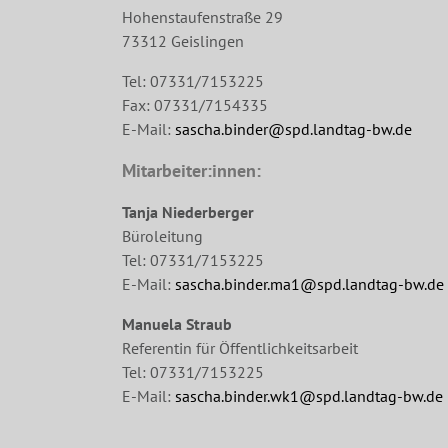
Hohenstaufenstraße 29
73312 Geislingen
Tel: 07331/7153225
Fax: 07331/7154335
E-Mail:
sascha.binder@spd.landtag-bw.de
Mitarbeiter:innen:
Tanja Niederberger
Büroleitung
Tel: 07331/7153225
E-Mail:
sascha.binder.ma1@spd.landtag-bw.de
Manuela Straub
Referentin für Öffentlichkeitsarbeit
Tel: 07331/7153225
E-Mail:
sascha.binder.wk1@spd.landtag-bw.de