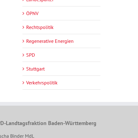
ÖPNV
Rechtspolitik
Regenerative Energien
SPD
Stuttgart
Verkehrspolitik
D-Landtagsfraktion Baden-Württemberg
scha Binder MdL