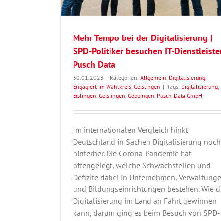
Mehr Tempo bei der Digitalisierung |
SPD-Politiker besuchen IT-Dienstleiste
Pusch Data
30.01.2023
|
Kategorien:
Allgemein
,
Digitalisierung
,
Engagiert im Wahlkreis
,
Geislingen
|
Tags:
Digitalisierung
,
Eislingen
,
Geislingen
,
Göppingen
,
Pusch‑Data GmbH
Im internationalen Vergleich hinkt
Deutschland in Sachen Digitalisierung noch
hinterher. Die Corona-Pandemie hat
offengelegt, welche Schwachstellen und
Defizite dabei in Unternehmen, Verwaltung
und Bildungseinrichtungen bestehen. Wie d
Digitalisierung im Land an Fahrt gewinnen
kann, darum ging es beim Besuch von SPD-