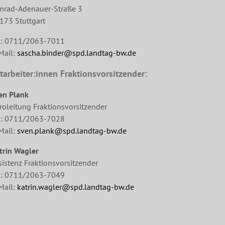
nrad-Adenauer-Straße 3
173 Stuttgart
l: 0711/2063-7011
Mail:
sascha.binder@spd.landtag-bw.de
tarbeiter:innen Fraktionsvorsitzender:
en Plank
roleitung Fraktionsvorsitzender
l: 0711/2063-7028
Mail:
sven.plank@spd.landtag-bw.de
trin Wagler
sistenz Fraktionsvorsitzender
l: 0711/2063-7049
Mail:
katrin.wagler@spd.landtag-bw.de