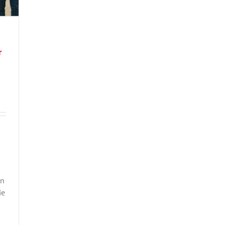
r
en
ie