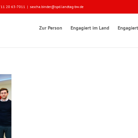
 0711 20 63-7011
|
sascha.binder@spd.landtag-bw.de
Zur Person
Engagiert im Land
Engagiert