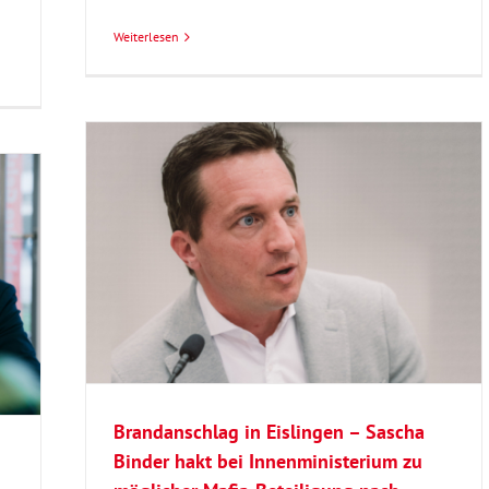
Weiterlesen
der hakt
afia-
itik
Brandanschlag in Eislingen – Sascha
Binder hakt bei Innenministerium zu