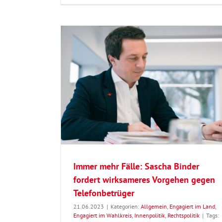
der fordert
lefonbetrüger
Gewalt gegen Polizei und Rettungskräfte
Binder hakt nach
rt im Wahlkreis
ik
Allgemein
Engagiert im Land
Engagiert im Wa
Innenpolitik
Rechtspolitik
Immer mehr Fälle: Sascha Binder
fordert wirksameres Vorgehen gegen
Telefonbetrüger
21.06.2023
|
Kategorien:
Allgemein
,
Engagiert im Land
,
Engagiert im Wahlkreis
,
Innenpolitik
,
Rechtspolitik
|
Tags: