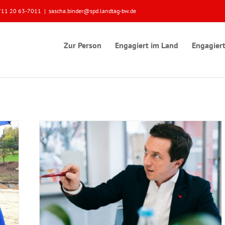
 0711 20 63-7011
|
sascha.binder@spd.landtag-bw.de
Zur Person
Engagiert im Land
Engagiert
antragt
hlkreis