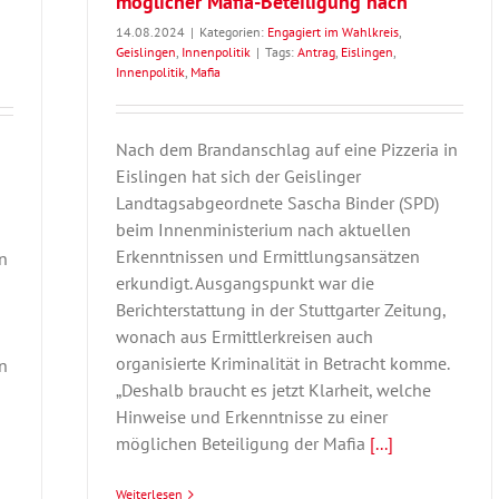
möglicher Mafia-Beteiligung nach
14.08.2024
|
Kategorien:
Engagiert im Wahlkreis
,
Geislingen
,
Innenpolitik
|
Tags:
Antrag
,
Eislingen
,
Innenpolitik
,
Mafia
Nach dem Brandanschlag auf eine Pizzeria in
Eislingen hat sich der Geislinger
Landtagsabgeordnete Sascha Binder (SPD)
beim Innenministerium nach aktuellen
Erkenntnissen und Ermittlungsansätzen
n
erkundigt. Ausgangspunkt war die
Berichterstattung in der Stuttgarter Zeitung,
wonach aus Ermittlerkreisen auch
organisierte Kriminalität in Betracht komme.
n
„Deshalb braucht es jetzt Klarheit, welche
Hinweise und Erkenntnisse zu einer
möglichen Beteiligung der Mafia
[...]
Weiterlesen