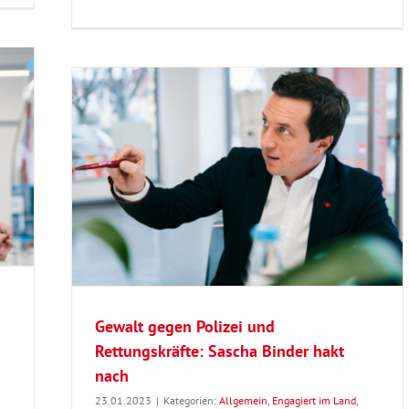
: Sascha
hlkreis
Gewalt gegen Polizei und
Rettungskräfte: Sascha Binder hakt
nach
23.01.2023
|
Kategorien:
Allgemein
,
Engagiert im Land
,