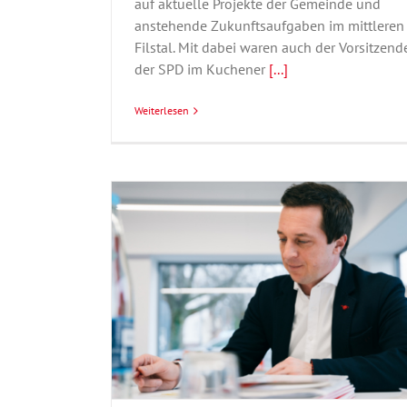
auf aktuelle Projekte der Gemeinde und
anstehende Zukunftsaufgaben im mittleren
Filstal. Mit dabei waren auch der Vorsitzend
der SPD im Kuchener
[...]
Weiterlesen
Sascha Binder besucht die im Somme
Hochwasser und Starkregen betroff
Gemeinden Salach und Degginge
Sascha Binder
Allgemein
Engagiert im Land
Engagiert im Wa
hung bei der
Geislingen
Innenpolitik
ndern
rt im Wahlkreis
k