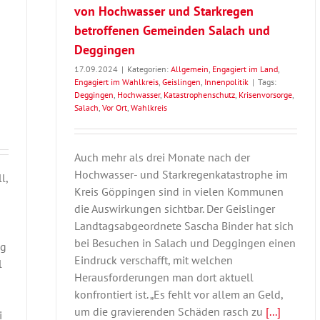
von Hochwasser und Starkregen
betroffenen Gemeinden Salach und
Deggingen
17.09.2024
|
Kategorien:
Allgemein
,
Engagiert im Land
,
Engagiert im Wahlkreis
,
Geislingen
,
Innenpolitik
|
Tags:
Deggingen
,
Hochwasser
,
Katastrophenschutz
,
Krisenvorsorge
,
Salach
,
Vor Ort
,
Wahlkreis
Auch mehr als drei Monate nach der
Hochwasser- und Starkregenkatastrophe im
l,
Kreis Göppingen sind in vielen Kommunen
die Auswirkungen sichtbar. Der Geislinger
Landtagsabgeordnete Sascha Binder hat sich
bei Besuchen in Salach und Deggingen einen
ng
Eindruck verschafft, mit welchen
l
Herausforderungen man dort aktuell
konfrontiert ist. „Es fehlt vor allem an Geld,
um die gravierenden Schäden rasch zu
[...]
i