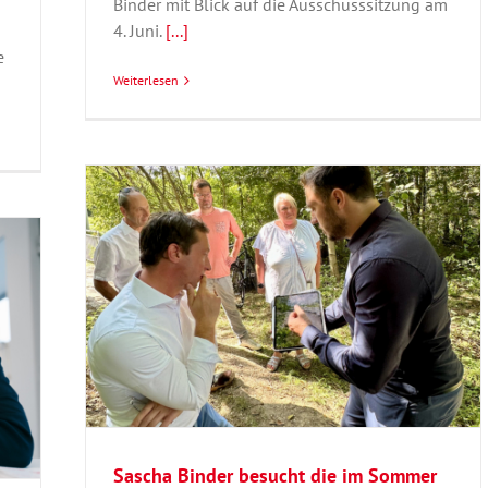
Binder mit Blick auf die Ausschusssitzung am
4. Juni.
[...]
e
Weiterlesen
r von
enen
n
hlkreis
Sascha Binder besucht die im Sommer