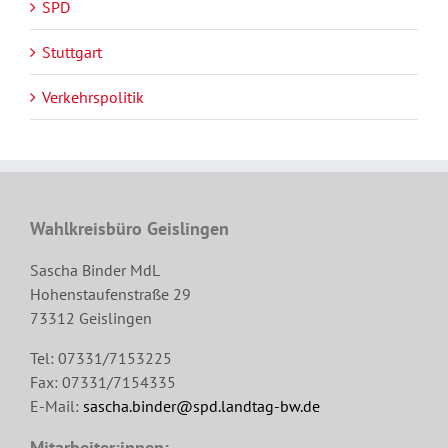
SPD
Stuttgart
Verkehrspolitik
Wahlkreisbüro Geislingen
Sascha Binder MdL
Hohenstaufenstraße 29
73312 Geislingen
Tel: 07331/7153225
Fax: 07331/7154335
E-Mail:
sascha.binder@spd.landtag-bw.de
Mitarbeiter:innen: