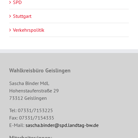
SPD
Stuttgart
Verkehrspolitik
Wahlkreisbüro Geislingen
Sascha Binder MdL
Hohenstaufenstraße 29
73312 Geislingen
Tel: 07331/7153225
Fax: 07331/7154335
E-Mail:
sascha.binder@spd.landtag-bw.de
Mitarbeiter:innen: