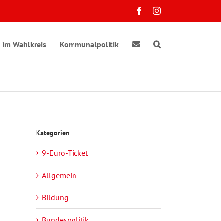
Facebook
Instagram
 im Wahlkreis
Kommunalpolitik
ranstaltung
e
Kategorien
chten-
sichten-
gation
vigation
9-Euro-Ticket
Allgemein
Bildung
Bundespolitik