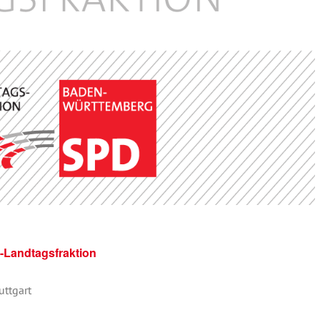
-Landtagsfraktion
uttgart