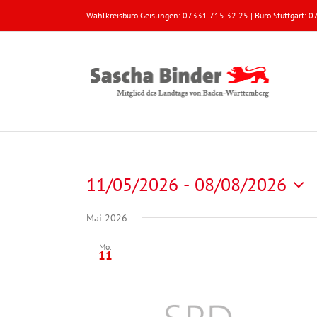
Zum
Wahlkreisbüro Geislingen: 07331 715 32 25 | Büro Stuttgart:
Inhalt
springen
Veranstaltungen
11/05/2026
 - 
08/08/2026
Datum
Mai 2026
wählen.
Mo.
11