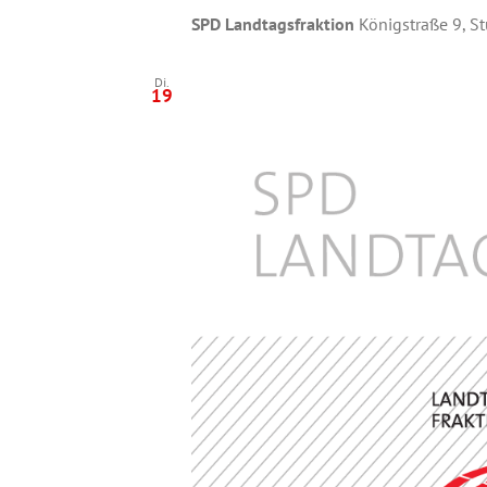
SPD Landtagsfraktion
Königstraße 9, St
Di.
19