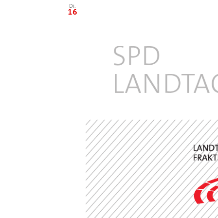
Di.
16