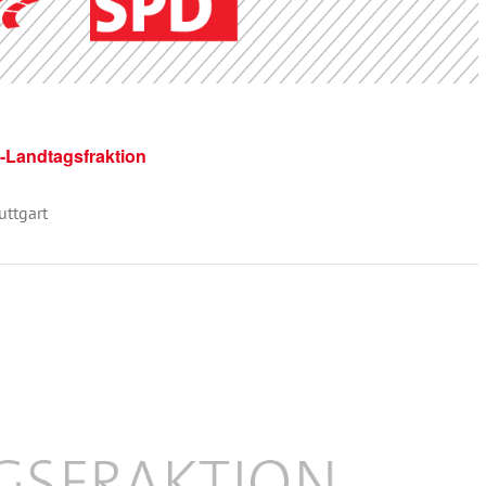
-Landtagsfraktion
uttgart