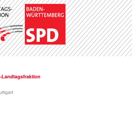
-Landtagsfraktion
uttgart