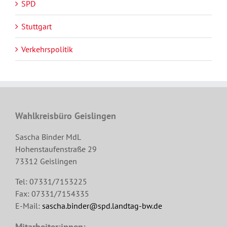
SPD
Stuttgart
Verkehrspolitik
Wahlkreisbüro Geislingen
Sascha Binder MdL
Hohenstaufenstraße 29
73312 Geislingen
Tel: 07331/7153225
Fax: 07331/7154335
E-Mail:
sascha.binder@spd.landtag-bw.de
Mitarbeiter:innen: