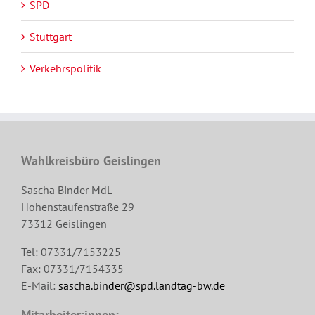
SPD
Stuttgart
Verkehrspolitik
Wahlkreisbüro Geislingen
Sascha Binder MdL
Hohenstaufenstraße 29
73312 Geislingen
Tel: 07331/7153225
Fax: 07331/7154335
E-Mail:
sascha.binder@spd.landtag-bw.de
Mitarbeiter:innen: