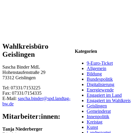
Wahlkreisbüro
Kategorien
Geislingen
9-Euro-Ticket
Sascha Binder MdL
Allgemein
Hohenstaufenstraße 29
Bildung
73312 Geislingen
Bundespolitik
Digitalisierung
Tel: 07331/7153225
Energiewende
Fax: 07331/7154335
Engagiert im Land
E-Mail:
sascha.binder@spd.landtag-
Engagiert im Wahlkreis
bw.de
Geislingen
Gemeinderat
Mitarbeiter:innen:
Innenpolitik
Kreistag
Kunst
Tanja Niederberger
Landespartei