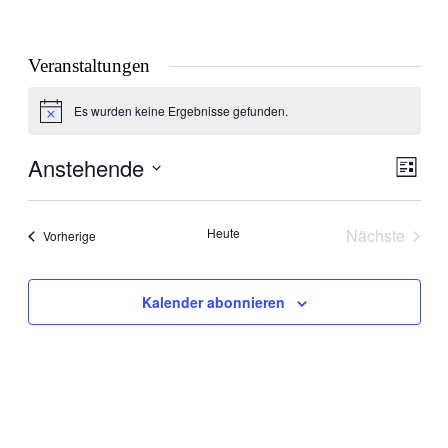
Veranstaltungen
Es wurden keine Ergebnisse gefunden.
Hinweis
Anstehende
Ansic
Veran
Liste
Ansic
Navig
Datum
Navig
wählen.
Heute
Nächste
Veranstaltungen
Vorherige
Veranstal
Kalender abonnieren