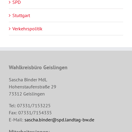
SPD
Stuttgart
Verkehrspolitik
Wahlkreisbüro Geislingen
Sascha Binder MdL
Hohenstaufenstraße 29
73312 Geislingen
Tel: 07331/7153225
Fax: 07331/7154335
E-Mail:
sascha.binder@spd.landtag-bw.de
Mitarbeiter:innen: