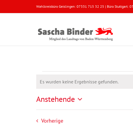
Zum
Wahlkreisbüro Geislingen: 07331 715 32 25 | Büro Stuttgart:
Inhalt
springen
Veranstaltungen
Es wurden keine Ergebnisse gefunden.
Hinweis
Anstehende
Datum
wählen.
Veranstaltungen
Vorherige