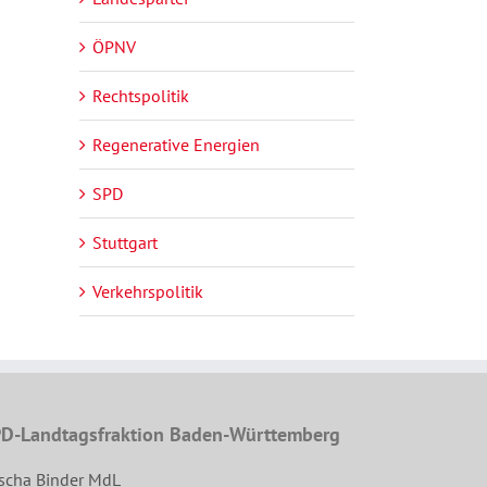
ÖPNV
Rechtspolitik
Regenerative Energien
SPD
Stuttgart
Verkehrspolitik
D-Landtagsfraktion Baden-Württemberg
scha Binder MdL