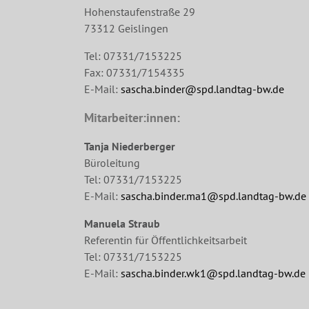
Hohenstaufenstraße 29
73312 Geislingen
Tel: 07331/7153225
Fax: 07331/7154335
E-Mail:
sascha.binder@spd.landtag-bw.de
Mitarbeiter:innen:
Tanja Niederberger
Büroleitung
Tel: 07331/7153225
E-Mail:
sascha.binder.ma1@spd.landtag-bw.de
Manuela Straub
Referentin für Öffentlichkeitsarbeit
Tel: 07331/7153225
E-Mail:
sascha.binder.wk1@spd.landtag-bw.de