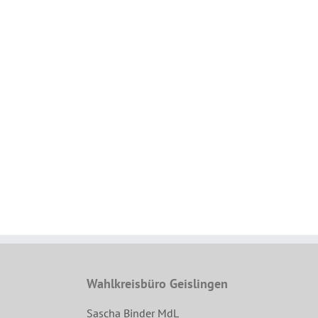
Wahlkreisbüro Geislingen
Sascha Binder MdL