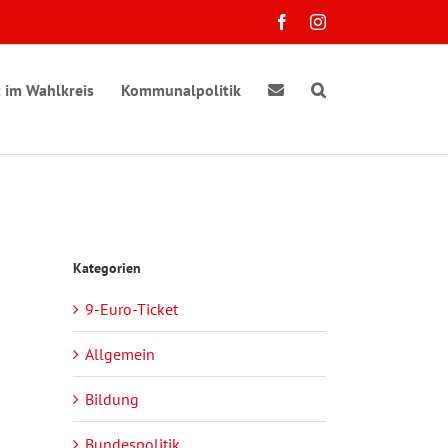
Facebook
Instagram
 im Wahlkreis
Kommunalpolitik
Kategorien
9-Euro-Ticket
ranstaltung
e
chten-
sichten-
Allgemein
gation
vigation
Bildung
taltungen
Bundespolitik