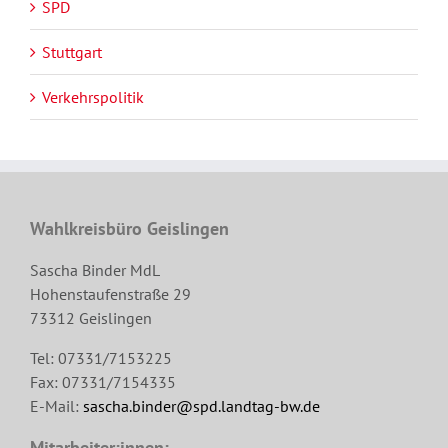
SPD
Stuttgart
Verkehrspolitik
Wahlkreisbüro Geislingen
Sascha Binder MdL
Hohenstaufenstraße 29
73312 Geislingen
Tel: 07331/7153225
Fax: 07331/7154335
E-Mail:
sascha.binder@spd.landtag-bw.de
Mitarbeiter:innen: