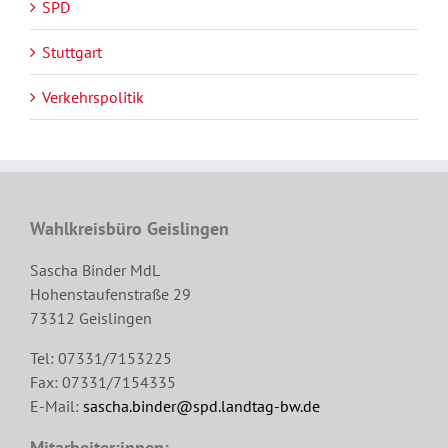
SPD
Stuttgart
Verkehrspolitik
Wahlkreisbüro Geislingen
Sascha Binder MdL
Hohenstaufenstraße 29
73312 Geislingen
Tel: 07331/7153225
Fax: 07331/7154335
E-Mail:
sascha.binder@spd.landtag-bw.de
Mitarbeiter:innen: