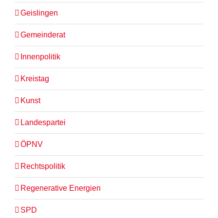
Geislingen
Gemeinderat
Innenpolitik
Kreistag
Kunst
Landespartei
ÖPNV
Rechtspolitik
Regenerative Energien
SPD