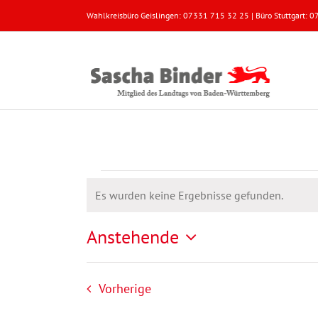
Zum
Wahlkreisbüro Geislingen: 07331 715 32 25 | Büro Stuttgart:
Inhalt
springen
Veranstaltungen
Es wurden keine Ergebnisse gefunden.
Hinweis
Anstehende
Datum
wählen.
Veranstaltungen
Vorherige