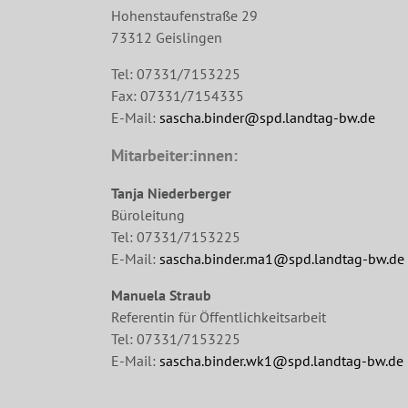
Hohenstaufenstraße 29
73312 Geislingen
Tel: 07331/7153225
Fax: 07331/7154335
E-Mail:
sascha.binder@spd.landtag-bw.de
Mitarbeiter:innen:
Tanja Niederberger
Büroleitung
Tel: 07331/7153225
E-Mail:
sascha.binder.ma1@spd.landtag-bw.de
Manuela Straub
Referentin für Öffentlichkeitsarbeit
Tel: 07331/7153225
E-Mail:
sascha.binder.wk1@spd.landtag-bw.de