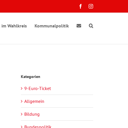
Facebook
Instagram
 im Wahlkreis
Kommunalpolitik
Kategorien
9-Euro-Ticket
ranstaltung
e
chten-
sichten-
Allgemein
gation
vigation
Bildung
taltungen
Bundespolitik