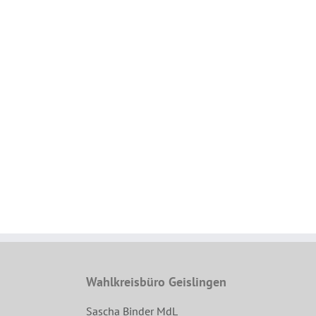
Wahlkreisbüro Geislingen
Sascha Binder MdL