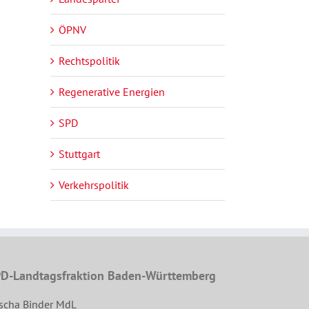
ÖPNV
Rechtspolitik
Regenerative Energien
SPD
Stuttgart
Verkehrspolitik
D-Landtagsfraktion Baden-Württemberg
scha Binder MdL