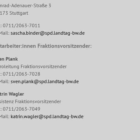
nrad-Adenauer-Straße 3
173 Stuttgart
l: 0711/2063-7011
Mail:
sascha.binder@spd.landtag-bw.de
tarbeiter:innen Fraktionsvorsitzender:
en Plank
roleitung Fraktionsvorsitzender
l: 0711/2063-7028
Mail:
sven.plank@spd.landtag-bw.de
trin Wagler
sistenz Fraktionsvorsitzender
l: 0711/2063-7049
Mail:
katrin.wagler@spd.landtag-bw.de