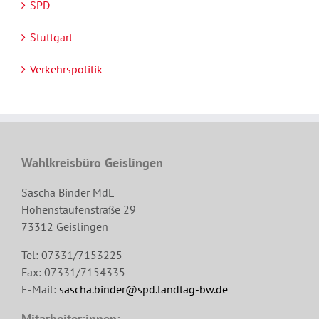
SPD
Stuttgart
Verkehrspolitik
Wahlkreisbüro Geislingen
Sascha Binder MdL
Hohenstaufenstraße 29
73312 Geislingen
Tel: 07331/7153225
Fax: 07331/7154335
E-Mail:
sascha.binder@spd.landtag-bw.de
Mitarbeiter:innen: