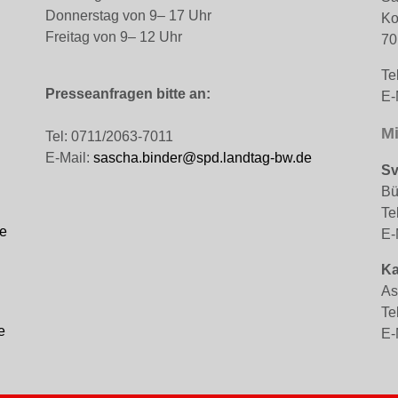
Donnerstag von 9– 17 Uhr
Ko
Freitag von 9– 12 Uhr
70
Te
Presseanfragen bitte an:
E-
Mi
Tel: 0711/2063-7011
E-Mail:
sascha.binder@spd.landtag-bw.de
Sv
Bü
Te
e
E-
Ka
As
Te
e
E-