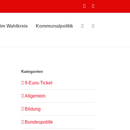
Facebook
Instagram
 im Wahlkreis
Kommunalpolitik
Kategorien
9-Euro-Ticket
ranstaltung
te
chten-
sichten-
Allgemein
gation
vigation
Bildung
altungen
Bundespolitik