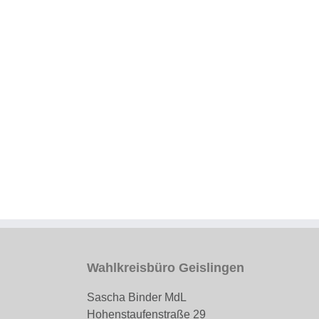
Wahlkreisbüro Geislingen
Sascha Binder MdL
Hohenstaufenstraße 29