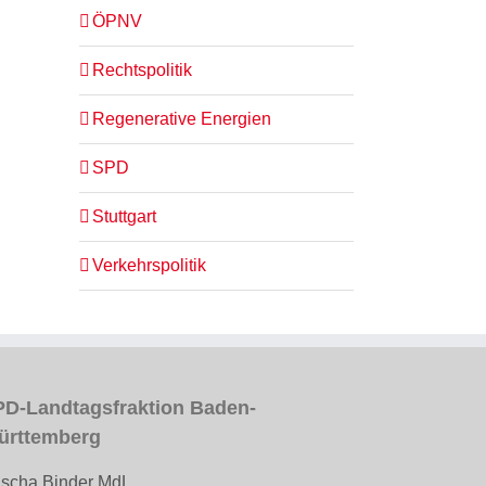
ÖPNV
Rechtspolitik
Regenerative Energien
SPD
Stuttgart
Verkehrspolitik
D-Landtagsfraktion Baden-
ürttemberg
scha Binder MdL