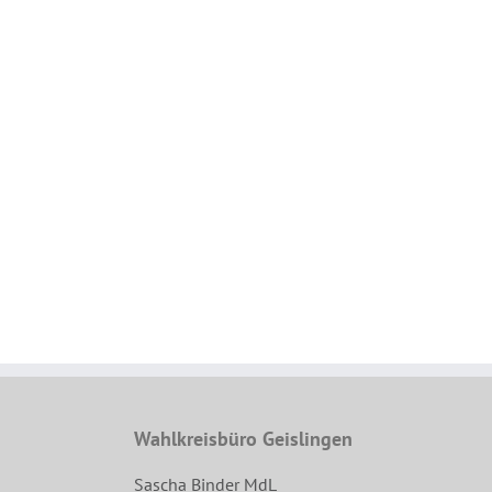
Wahlkreisbüro Geislingen
Sascha Binder MdL