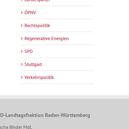
ÖPNV
Rechtspolitik
Regenerative Energien
SPD
Stuttgart
Verkehrspolitik
D-Landtagsfraktion Baden-Württemberg
scha Binder MdL