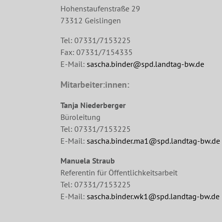
Hohenstaufenstraße 29
73312 Geislingen
Tel: 07331/7153225
Fax: 07331/7154335
E-Mail:
sascha.binder@spd.landtag-bw.de
Mitarbeiter:innen:
Tanja Niederberger
Büroleitung
Tel: 07331/7153225
E-Mail:
sascha.binder.ma1@spd.landtag-bw.de
Manuela Straub
Referentin für Öffentlichkeitsarbeit
Tel: 07331/7153225
E-Mail:
sascha.binder.wk1@spd.landtag-bw.de