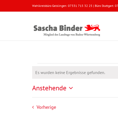
Zum
Wahlkreisbüro Geislingen: 07331 715 32 25 | Büro Stuttgart:
Inhalt
springen
Veranstaltungen
Es wurden keine Ergebnisse gefunden.
Hinweis
Anstehende
Datum
wählen.
Veranstaltungen
Vorherige