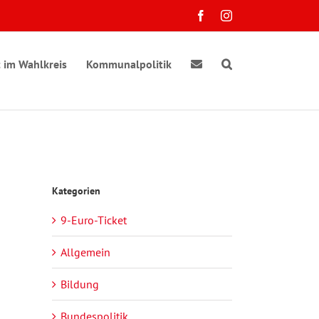
Facebook
Instagram
 im Wahlkreis
Kommunalpolitik
Kategorien
9-Euro-Ticket
ranstaltung
e
chten-
sichten-
Allgemein
gation
vigation
Bildung
taltungen
Bundespolitik