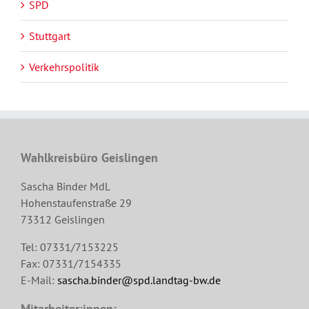
SPD
Stuttgart
Verkehrspolitik
Wahlkreisbüro Geislingen
Sascha Binder MdL
Hohenstaufenstraße 29
73312 Geislingen
Tel: 07331/7153225
Fax: 07331/7154335
E-Mail:
sascha.binder@spd.landtag-bw.de
Mitarbeiter:innen: