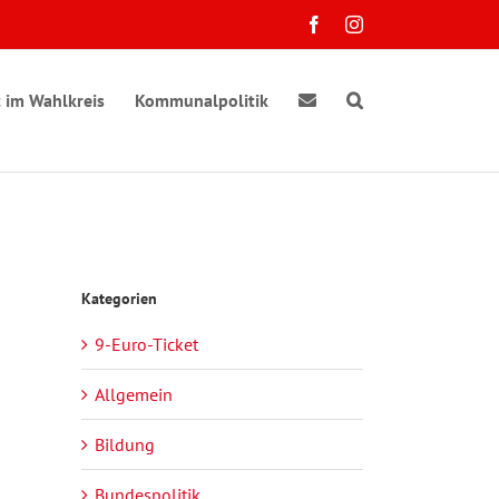
Facebook
Instagram
 im Wahlkreis
Kommunalpolitik
Kategorien
9-Euro-Ticket
ranstaltung
e
chten-
sichten-
Allgemein
gation
vigation
Bildung
taltungen
Bundespolitik