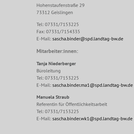
Hohenstaufenstraße 29
73312 Geislingen
Tel: 07331/7153225
Fax: 07331/7154335
E-Mail:
sascha.binder@spd.landtag-bw.de
Mitarbeiter:innen:
Tanja Niederberger
Büroleitung
Tel: 07331/7153225
E-Mail:
sascha.binder.ma1@spd.landtag-bw.de
Manuela Straub
Referentin für Öffentlichkeitsarbeit
Tel: 07331/7153225
E-Mail:
sascha.binder.wk1@spd.landtag-bw.de