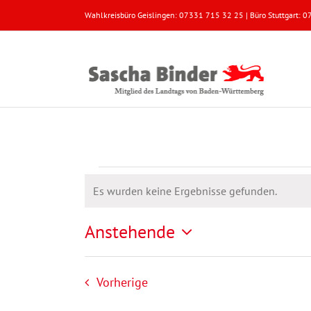
Zum
Wahlkreisbüro Geislingen: 07331 715 32 25 | Büro Stuttgart:
Inhalt
springen
Veranstaltungen
Es wurden keine Ergebnisse gefunden.
Hinweis
Anstehende
Datum
wählen.
Veranstaltungen
Vorherige