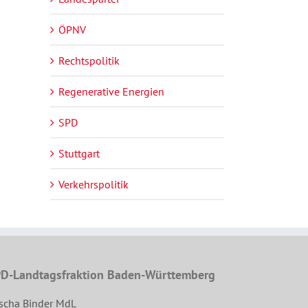
ÖPNV
Rechtspolitik
Regenerative Energien
SPD
Stuttgart
Verkehrspolitik
D-Landtagsfraktion Baden-Württemberg
scha Binder MdL