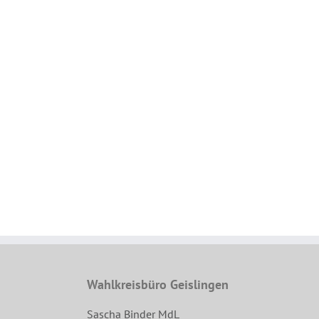
Wahlkreisbüro Geislingen
Sascha Binder MdL