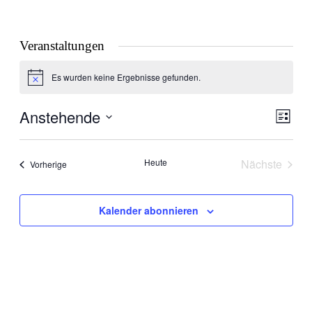
Veranstaltungen
Es wurden keine Ergebnisse gefunden.
Hinweis
Anstehende
Ansic
Veran
Liste
Ansic
Navig
Datum
Navig
wählen.
Heute
Nächste
Veranstaltungen
Vorherige
Veranstal
Kalender abonnieren