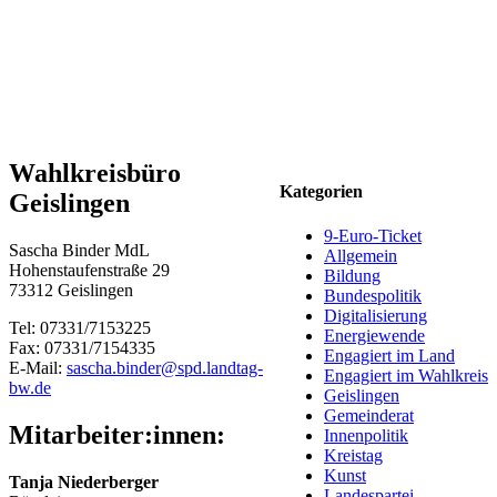
Wahlkreisbüro
Kategorien
Geislingen
9-Euro-Ticket
Sascha Binder MdL
Allgemein
Hohenstaufenstraße 29
Bildung
73312 Geislingen
Bundespolitik
Digitalisierung
Tel: 07331/7153225
Energiewende
Fax: 07331/7154335
Engagiert im Land
E-Mail:
sascha.binder@spd.landtag-
Engagiert im Wahlkreis
bw.de
Geislingen
Gemeinderat
Mitarbeiter:innen:
Innenpolitik
Kreistag
Kunst
Tanja Niederberger
Landespartei