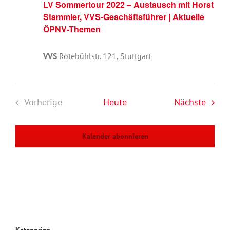
LV Sommertour 2022 – Austausch mit Horst
Stammler, VVS-Geschäftsführer | Aktuelle
ÖPNV-Themen
VVS
Rotebühlstr. 121, Stuttgart
Veran
Vorherige
Heute
Nächste
Veranstaltungen
Kalender abonnieren
Kategorien