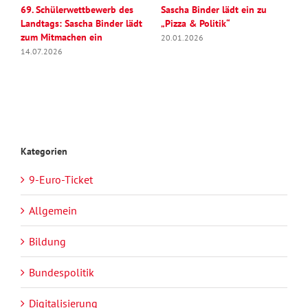
69. Schülerwettbewerb des
Sascha Binder lädt ein zu
S
Landtags: Sascha Binder lädt
„Pizza & Politik“
U
zum Mitmachen ein
v
20.01.2026
G
14.07.2026
1
Kategorien
9-Euro-Ticket
Allgemein
Bildung
Bundespolitik
Digitalisierung