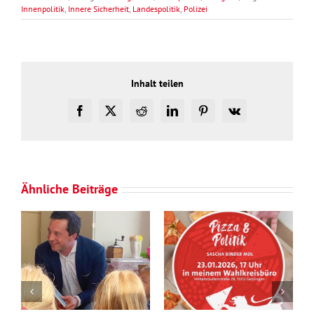
Innenpolitik
,
Innere Sicherheit
,
Landespolitik
,
Polizei
Inhalt teilen
Facebook
X
Reddit
LinkedIn
Pinterest
Vk
Ähnliche Beiträge