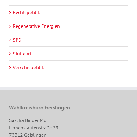
Rechtspolitik
Regenerative Energien
SPD
Stuttgart
Verkehrspolitik
Wahlkreisbüro Geislingen
Sascha Binder MdL
Hohenstaufenstraße 29
73312 Geislingen